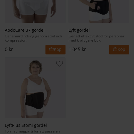
AbdoCare 37 gördel
Lyft gördel
Ger smärtlindring genom stöd och
Ger ett effektivt stöd för personer
kompression.
med kraftigare buk.
0
kr
1 045
kr
Lägg till i favoriter
LyftPlus Stomi gördel
Format magparti för att passa en