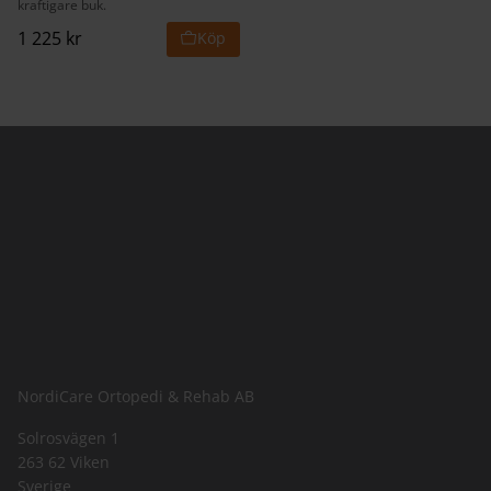
kraftigare buk.
1 225
kr
NordiCare Ortopedi & Rehab AB
Solrosvägen 1
263 62 Viken
Sverige