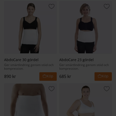
Lägg till i favoriter
Lägg 
AbdoCare 30 gördel
AbdoCare 23 gördel
Ger smärtlindring genom stöd och
Ger smärtlindring genom stöd och
kompression.
kompression.
890
kr
685
kr
Lägg till i favoriter
Lägg 