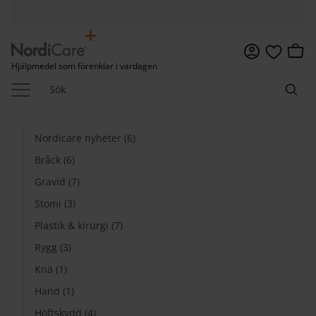
Meny
Kundv
Hjälpmedel som förenklar i vardagen
Favoriter
Nordicare nyheter (6)
Bråck (6)
Gravid (7)
Stomi (3)
Plastik & kirurgi (7)
Rygg (3)
Knä (1)
Hand (1)
Höftskydd (4)