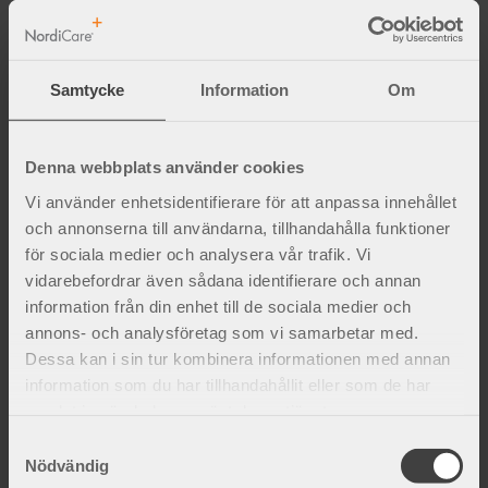
postoperativt dag 1-5. Även den forcerade
vitalkapaciteten, FVC, och den maximala volym
som kan andas ut under första sekunden,
Samtycke
Information
Om
FEV1, uppmättes samtidigt som PEF. Smärta
mättes med VAS dagen före operation och
sedan två gånger om dagen postoperativt dag
Denna webbplats använder cookies
1-5. Även The Ventral Hernia Pain
Vi använder enhetsidentifierare för att anpassa innehållet
Questionnaire (VHPQ) besvarades dagen före
och annonserna till användarna, tillhandahålla funktioner
operation samt dag 5 postoperativt. Det
för sociala medier och analysera vår trafik. Vi
intraabdominella trycket mättes via kateter i
vidarebefordrar även sådana identifierare och annan
urinblåsan hos de patienter som erhållit
information från din enhet till de sociala medier och
epiduralanestesi. Läkningsförmågan
annons- och analysföretag som vi samarbetar med.
utvärderades med hjälp av fotografier.
Dessa kan i sin tur kombinera informationen med annan
information som du har tillhandahållit eller som de har
samlat in när du har använt deras tjänster.
Resultat
S
Båda grupperna visar på signifikant nedgång i
Nödvändig
a