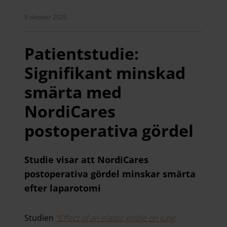
9 oktober 2025
Patientstudie:
Signifikant minskad
smärta med
NordiCares
postoperativa gördel
Studie visar att NordiCares
postoperativa gördel minskar smärta
efter laparotomi
Studien
“Effect of an elastic girdle on lung