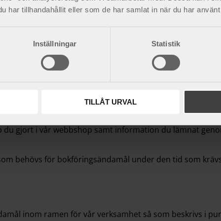
 stöd av samtycke från våra kunder. Uppgifter kan komma at
har tillhandahållit eller som de har samlat in när du har använt 
Inställningar
Statistik
ter
t finns behov att spara uppgifterna för att fullgöra de än
eller gallras när kundförhållandet har upphört eller ändrat
 uppgifter om våra företagskunder och anställd personal/
TILLÅT URVAL
ndras i enlighet med vad som anges under ”Köp på vår webbp
öp du gjort i vår webbshop samt information du lämnat geno
 som behövs för bokföringsändamål under den tid som krävs
ndamål inom ramen för vår verksamhet så som beskrivs i pu