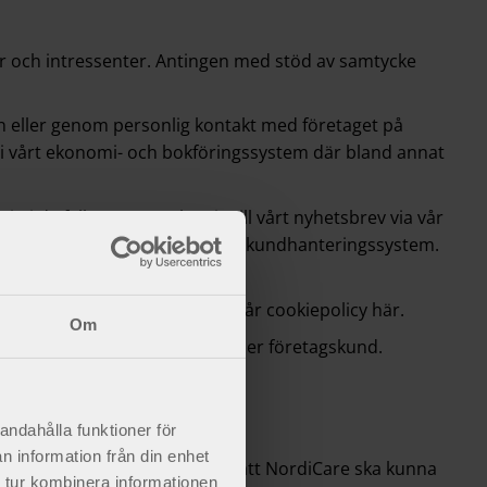
er och intressenter. Antingen med stöd av samtycke
n eller genom personlig kontakt med företaget på
i vårt ekonomi- och bokföringssystem där bland annat
i de fall man anmäler sig till vårt nyhetsbrev via vår
 privatkunders uppgifter i vårt kundhanteringssystem.
ändning av vår webbplats.
Läs vår cookiepolicy här
.
Om
ndtjänst, både som privat- eller företagskund.
andahålla funktioner för
n information från din enhet
h behandlas både med stöd av att NordiCare ska kunna
 tur kombinera informationen