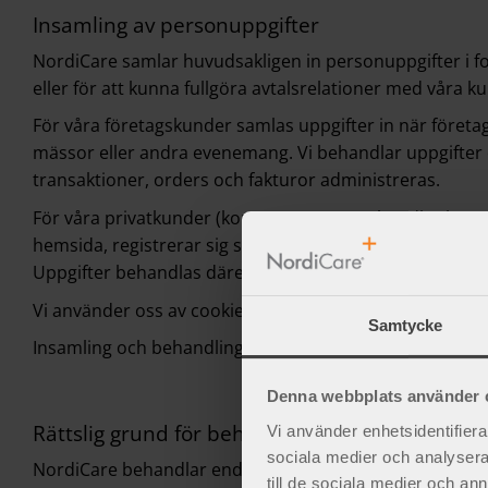
Insamling av personuppgifter
NordiCare samlar huvudsakligen in personuppgifter i fo
eller för att kunna fullgöra avtalsrelationer med våra k
För våra företagskunder samlas uppgifter in när föret
mässor eller andra evenemang. Vi behandlar uppgifter
transaktioner, orders och fakturor administreras.
För våra privatkunder (konsumenter som handlar hos oss 
hemsida, registrerar sig som kund på vår hemsida elle
Uppgifter behandlas däremot i vårt ekonomi- och bokf
Vi använder oss av cookies på vår webbplats. Cookies ä
Samtycke
Insamling och behandling av personuppgifter kan även 
Denna webbplats använder 
Rättslig grund för behandling av personuppgif
Vi använder enhetsidentifierar
sociala medier och analysera 
NordiCare behandlar endast personuppgifter när vi har
till de sociala medier och a