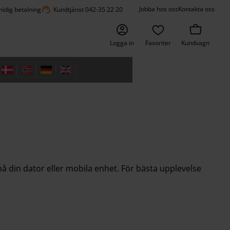
support_agent
Jobba hos oss
Kontakta oss
idig betalning
Kundtjänst 042-35 22 20
Logga in
Favoriter
Kundvagn
å din dator eller mobila enhet. För bästa upplevelse