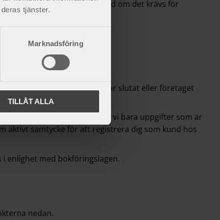
t behandlas under en längre tid om det krävs för
deras tjänster.
Marknadsföring
damål som de samlades in för.
s, exempelvis när personal har slutat eller företaget
kontaktpersoner.
TILLÅT ALLA
lats” nedan. Som regel lagrar vi bara uppgifter som är
m aktivt samtycke för att registrera dig som kund hos
 i enlighet med bokföringslagen.
nkterna nedan.