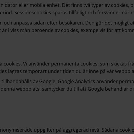
in dator eller mobila enhet. Det finns två typer av cookies, 
eriod. Sessionscookies sparas tillfälligt och försvinner när
on och anpassa sidan efter besökaren. Den gör det möjligt
et är i viss mån beroende av cookies, exempelvis för att komm
ga cookies. Vi använder permanenta cookies, som skickas fr
cookies lagras temporärt under tiden du är inne på vår webbp
 tillhandahålls av Google. Google Analytics använder perm
nna webbplats, samtycker du till att Google behandlar din
anonymiserade uppgifter på aggregerad nivå. Sådana cookies