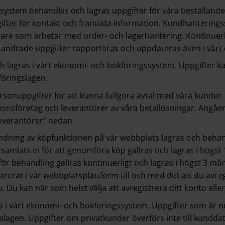
system behandlas och lagras uppgifter för våra beställande
ter för kontakt och framtida information. Kundhanterings
re som arbetar med order- och lagerhantering. Kontinuerlig
 ändrade uppgifter rapporteras och uppdateras även i vårt
lagras i vårt ekonomi- och bokföringssystem. Uppgifter kan
föringslagen.
ersonuppgifter för att kunna fullgöra avtal med våra kun
ditionsföretag och leverantörer av våra betallösningar. Angå
leverantörer” nedan.
ndning av köpfunktionen på vår webbplats lagras och behan
samlats in för att genomföra köp gallras och lagras i högst
r behandling gallras kontinuerligt och lagras i högst 3 må
trerat i vår webbplatsplattform till och med det att du av
. Du kan när som helst välja att avregistrera ditt konto ell
as i vårt ekonomi- och bokföringssystem. Uppgifter som är
gslagen. Uppgifter om privatkunder överförs inte till kundd