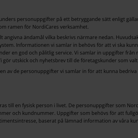
unders personuppgifter på ett betryggande sätt enligt gälland
nom ramen för NordiCares verksamhet.
lt angivna ändamål vilka beskrivs närmare nedan. Huvudsak
tem. Informationen vi samlar in behövs för att vi ska kun
nder en god och pålitlig service. Vi samlar in uppgifter frå
i gör utskick och nyhetsbrev till de företagskunder som val
en av de personuppgifter vi samlar in för att kunna bedriva
as till en fysisk person i livet. De personuppgifter som N
er och kundnummer. Uppgifter som behövs för att fullgöra
timentsintresse, baserat på lämnad information av våra k