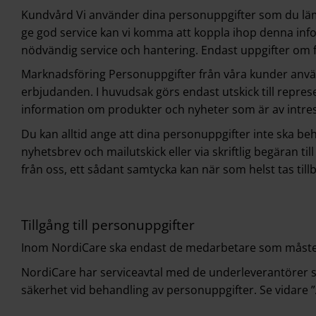
Kundvård Vi använder dina personuppgifter som du lämna
ge god service kan vi komma att koppla ihop denna inf
nödvändig service och hantering. Endast uppgifter om 
Marknadsföring Personuppgifter från våra kunder använd
erbjudanden. I huvudsak görs endast utskick till repres
information om produkter och nyheter som är av intre
Du kan alltid ange att dina personuppgifter inte ska b
nyhetsbrev och mailutskick eller via skriftlig begäran ti
från oss, ett sådant samtycka kan när som helst tas til
Tillgång till personuppgifter
Inom NordiCare ska endast de medarbetare som måste ha
NordiCare har serviceavtal med de underleverantörer 
säkerhet vid behandling av personuppgifter. Se vidare 