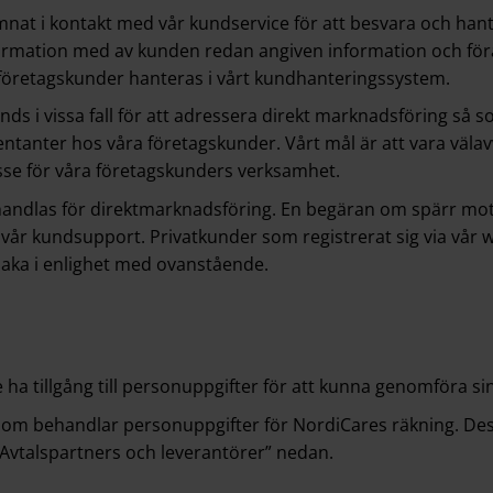
t i kontakt med vår kundservice för att besvara och hanter
ormation med av kunden redan angiven information och för
företagskunder hanteras i vårt kundhanteringssystem.
s i vissa fall för att adressera direkt marknadsföring så
entanter hos våra företagskunder. Vårt mål är att vara väl
sse för våra företagskunders verksamhet.
ehandlas för direktmarknadsföring. En begäran om spärr mot 
ll vår kundsupport. Privatkunder som registrerat sig via vår 
lbaka i enlighet med ovanstående.
 tillgång till personuppgifter för att kunna genomföra si
som behandlar personuppgifter för NordiCares räkning. Des
”Avtalspartners och leverantörer” nedan.