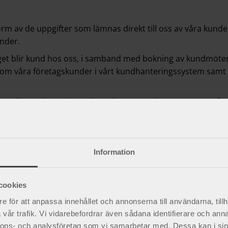
rm av de uppgifter som lämnas direkt till oss av våra kund
under.
aget blir kund hos oss, i samband med bokning av kundmöte
 om våra företagskunder i vårt kundhanteringssystem samt 
eller tar kontakt med NordiCare) samlas personuppgifter in 
r använder köpfunktionen i vår webbshop. Vi behandlar inte
öringssystem och i vår webbplatsplattform.
r lokalt lagrad data som samlas in för att optimera din anv
Information
göras avseende de uppgifter du lämnar i kontakt med vår ku
cookies
ter
e för att anpassa innehållet och annonserna till användarna, tillh
vår trafik. Vi vidarebefordrar även sådana identifierare och anna
 rättslig grund att göra det. Personuppgifter inhämtas oc
nnons- och analysföretag som vi samarbetar med. Dessa kan i sin