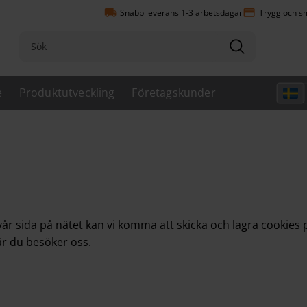
local_shipping
payment
Snabb leverans 1-3 arbetsdagar
Trygg och sm
e
Produktutveckling
Företagskunder
r sida på nätet kan vi komma att skicka och lagra cookies p
är du besöker oss.