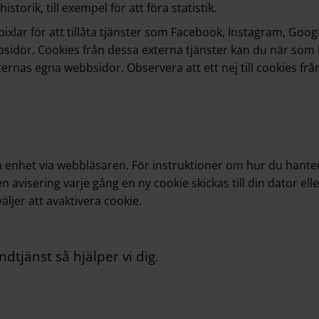
torik, till exempel för att föra statistik.
xlar för att tillåta tjänster som Facebook, Instagram, Goog
idor. Cookies från dessa externa tjänster kan du när som h
nas egna webbsidor. Observera att ett nej till cookies från 
 enhet via webbläsaren. För instruktioner om hur du hanterar 
en avisering varje gång en ny cookie skickas till din dator e
ljer att avaktivera cookie.
ndtjänst
så hjälper vi dig.