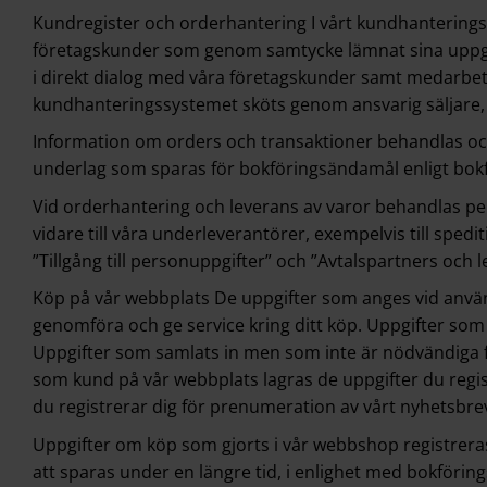
Kundregister och orderhantering I vårt kundhanterings
företagskunder som genom samtycke lämnat sina uppgif
i direkt dialog med våra företagskunder samt medarbeta
kundhanteringssystemet sköts genom ansvarig säljare,
Information om orders och transaktioner behandlas och 
underlag som sparas för bokföringsändamål enligt bok
Vid orderhantering och leverans av varor behandlas p
vidare till våra underleverantörer, exempelvis till spe
”Tillgång till personuppgifter” och ”Avtalspartners och 
Köp på vår webbplats De uppgifter som anges vid anvä
genomföra och ge service kring ditt köp. Uppgifter som 
Uppgifter som samlats in men som inte är nödvändiga fö
som kund på vår webbplats lagras de uppgifter du regis
du registrerar dig för prenumeration av vårt nyhetsbrev
Uppgifter om köp som gjorts i vår webbshop registrer
att sparas under en längre tid, i enlighet med bokförin