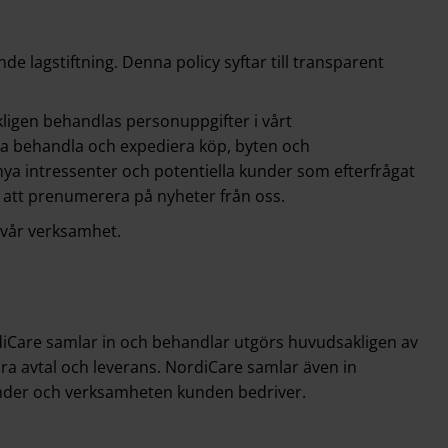
e lagstiftning. Denna policy syftar till transparent
ligen behandlas personuppgifter i vårt
na behandla och expediera köp, byten och
n nya intressenter och potentiella kunder som efterfrågat
t att prenumerera på nyheter från oss.
 vår verksamhet.
ordiCare samlar in och behandlar utgörs huvudsakligen av
 avtal och leverans. NordiCare samlar även in
under och verksamheten kunden bedriver.