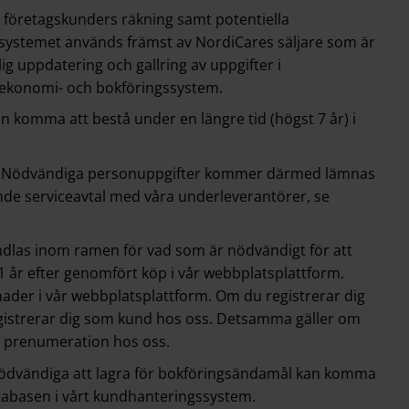
 företagskunders räkning samt potentiella
systemet används främst av NordiCares säljare som är
 uppdatering och gallring av uppgifter i
 ekonomi- och bokföringssystem.
 komma att bestå under en längre tid (högst 7 år) i
der. Nödvändiga personuppgifter kommer därmed lämnas
ende serviceavtal med våra underleverantörer, se
dlas inom ramen för vad som är nödvändigt för att
 1 år efter genomfört köp i vår webbplatsplattform.
nader i vår webbplatsplattform. Om du registrerar dig
registrerar dig som kund hos oss. Detsamma gäller om
er prenumeration hos oss.
 nödvändiga att lagra för bokföringsändamål kan komma
atabasen i vårt kundhanteringssystem.