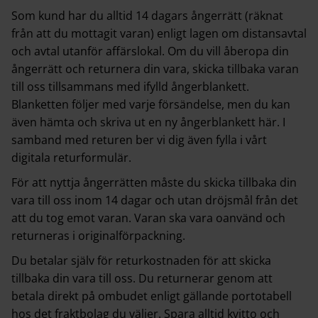
Som kund har du alltid 14 dagars ångerrätt (räknat
från att du mottagit varan) enligt lagen om distansavtal
och avtal utanför affärslokal. Om du vill åberopa din
ångerrätt och returnera din vara, skicka tillbaka varan
till oss tillsammans med ifylld ångerblankett.
Blanketten följer med varje försändelse, men du kan
även hämta och skriva ut en ny
ångerblankett här.
I
samband med returen ber vi dig även fylla i vårt
digitala
returformulär
.
För att nyttja ångerrätten måste du skicka tillbaka din
vara till oss inom 14 dagar och utan dröjsmål från det
att du tog emot varan. Varan ska vara oanvänd och
returneras i originalförpackning.
Du betalar själv för returkostnaden för att skicka
tillbaka din vara till oss. Du returnerar genom att
betala direkt på ombudet enligt gällande portotabell
hos det fraktbolag du väljer. Spara alltid kvitto och