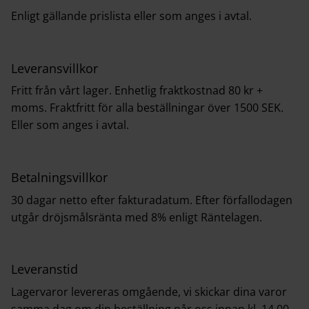
Enligt gällande prislista eller som anges i avtal.
Leveransvillkor
Fritt från vårt lager. Enhetlig fraktkostnad 80 kr +
moms. Fraktfritt för alla beställningar över 1500 SEK.
Eller som anges i avtal.
Betalningsvillkor
30 dagar netto efter fakturadatum. Efter förfallodagen
utgår dröjsmålsränta med 8% enligt Räntelagen.
Leveranstid
Lagervaror levereras omgående, vi skickar dina varor
samma dag om din beställning når oss innan kl. 14.00,