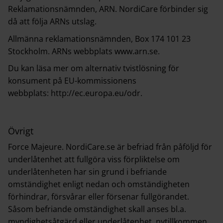
Reklamationsnämnden, ARN. NordiCare förbinder sig
då att följa ARNs utslag.
Allmänna reklamationsnämnden, Box 174 101 23
Stockholm. ARNs webbplats
www.arn.se
.
Du kan läsa mer om alternativ tvistlösning för
konsument på EU-kommissionens
webbplats:
http://ec.europa.eu/odr
.
Övrigt
Force Majeure. NordiCare.se är befriad från påföljd för
underlåtenhet att fullgöra viss förpliktelse om
underlåtenheten har sin grund i befriande
omständighet enligt nedan och omständigheten
förhindrar, försvårar eller försenar fullgörandet.
Såsom befriande omständighet skall anses bl.a.
myndighetsåtgärd eller underlåtenhet, nytillkommen