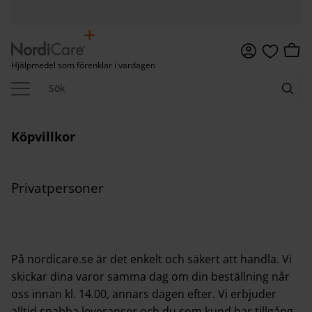
Meny
Kundv
Hjälpmedel som förenklar i vardagen
Favoriter
Köpvillkor
Privatpersoner
På nordicare.se är det enkelt och säkert att handla. Vi
skickar dina varor samma dag om din beställning når
oss innan kl. 14.00, annars dagen efter. Vi erbjuder
alltid snabba leveranser och du som kund har tillgång