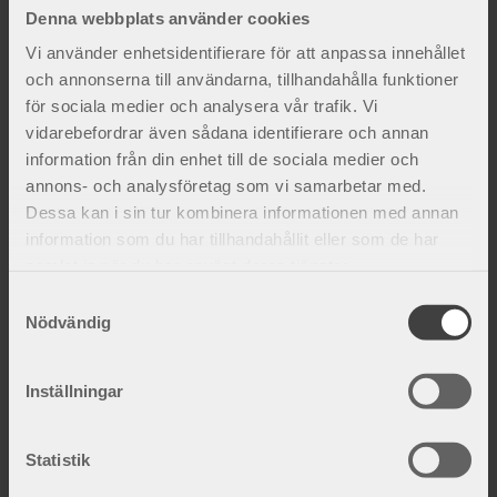
och alltid åtföljas av aktuell faktura. Vid retur senare än
Denna webbplats använder cookies
20 dagar görs ett returavdrag på 20 % av fakturans
Vi använder enhetsidentifierare för att anpassa innehållet
värde, senare än 60 dagar avdrages 40 %. Varor äldre
och annonserna till användarna, tillhandahålla funktioner
än 90 dagar samt special-beställda varor återtages ej.
för sociala medier och analysera vår trafik. Vi
Returer skall göras med betald frakt.
vidarebefordrar även sådana identifierare och annan
information från din enhet till de sociala medier och
annons- och analysföretag som vi samarbetar med.
Dessa kan i sin tur kombinera informationen med annan
information som du har tillhandahållit eller som de har
samlat in när du har använt deras tjänster.
S
Nödvändig
a
m
t
Inställningar
y
c
k
Statistik
e