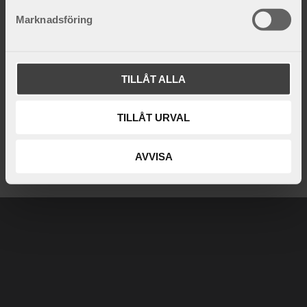
s
Marknadsföring
v
a
l
TILLÅT ALLA
TILLÅT URVAL
AVVISA