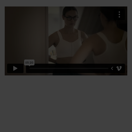
Hur allt började
År 2004 förverkligade Helena Peters sin idé om att
utveckla användarvänliga medicintekniska produkter
med människan i fokus. Med funktionella och noga