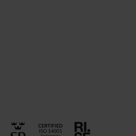
NordiCare tar aktivt ansvar för vår miljöpåverkan och
arbetar strukturerat för att minska den. Vi har ett
certifierat miljöledningssystem enligt ISO 14001 och
följer därmed en internationell standard för ett
hållbart och systematiskt miljöarbete. Det handlar
bland annat om att göra medvetna val kring material,
transporter, förpackningar och avfall samt att
integrera hållbarhet i hela verksamheten och i varje
led. Certifieringen är utförd av RISE – Research
Institutes of Sweden.
Läs mer om ISO 14001 på
Swedac
.
The NordiCare Code of Conduct
.
NordiCares
miljöpolicy
.