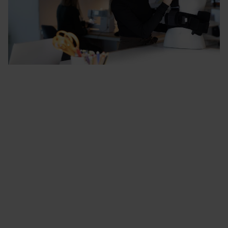
Produktutveckling
NordiCares produkter designas och utvärderas av vårt
produktutvecklingsteam. Vi drivs av att ta fram
funktionella produkter i attraktiv design för både
användare och profession. Vi produktutvecklar och
tillverkar majoriteten av produkterna i våra sortiment
men är även distributör för utvalda produkter från
andra leverantörer.
Läs mer här:
produktutveckling