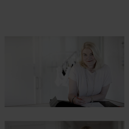
utvalda hjälpmedel ville hon bidra till en bättre vård.
Företaget grundades i den lilla byn Viken i södra
Sverige och drivs fortfarande med samma filosofi och i
samma by. Idag är NordiCare ett branschledande
företag inom medicintekniska produkter.