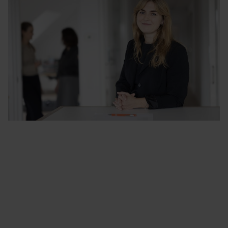
Vi vill göra skillnad för människor
År 2023 tog Katarina Peters över som VD. Hennes
fokus är att fortsätta bygga och utveckla våra
produktsortiment och NordiCare-teamet.
”För mig och mina kollegor är den största