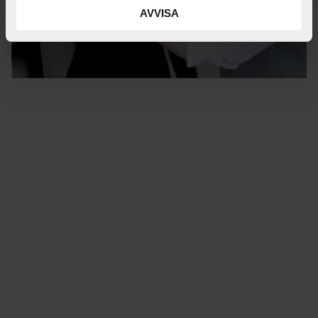
AVVISA
Trygghet och kvalitet
Vårt kvalitetsarbete utgår från ett riskbaserat
perspektiv. NordiCare innehar ett certifierat
kvalitetsledningssystem enligt standard ISO 13485. Det
betyder att vi följer en internationellt överenskommen
standard som ställer krav på ett
kvalitetsstyrningssystem, specifikt för medicintekniska
industrin. Certifieringen är utförd av RISE – Research
Institutes of Sweden. Läs mer om ISO 13485 på
Swedac
.
Alla våra produkter är registrerade som
medicintekniska klass I produkter i enlighet med EU:s