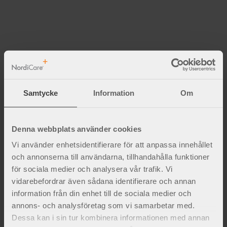
Service och support
Våra medarbetare levererar högkvalitativ service och
bistår våra kunder med gedigen kunskap och support.
Från lagret i Viken skickas produkter med en
leveranssäkerhet över 99%. Vi levererar produkter till
Samtycke
Information
Om
över 2000 sjukhus och vårdgivare i Europa och är idag
avtalsleverantör mot alla universitetssjukhus i Norden
och flertalet privata sjukhus och kliniker i Europa.
Denna webbplats använder cookies
Vi på NordiCare är genuint intresserade och lyhörda
Vi använder enhetsidentifierare för att anpassa innehållet
och annonserna till användarna, tillhandahålla funktioner
inför våra kunders behov. Ett varmt bemötande är
för sociala medier och analysera vår trafik. Vi
alltid viktigt för oss.
vidarebefordrar även sådana identifierare och annan
Kontakta kundtjänst
information från din enhet till de sociala medier och
annons- och analysföretag som vi samarbetar med.
Dessa kan i sin tur kombinera informationen med annan