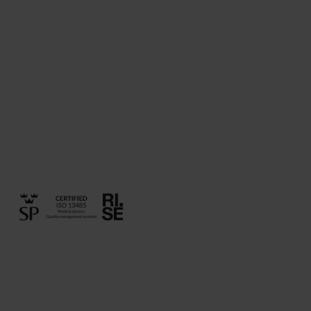
förordning om medicintekniska produkter (MDR). Det
innebär att de uppfyller tillämpliga regulatoriska krav
och är säkra att använda för angiven indikation. Läs
mer om medicintekniska produkter
på
Läkemedelsverket
.
NordiCare är medlem i
Swedish Medtech
som är
branschorganisationen för medicinteknik.
NordiCares
kvalitetspolicy
.
Miljö och hållbarhet