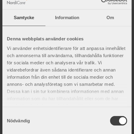
Samtycke
Information
Om
Mats Jakobsson
Denna webbplats använder cookies
IT-ansvarig/Digital marknadsförare
Vi använder enhetsidentifierare för att anpassa innehållet
+46 (0)42 450 88 53
och annonserna till användarna, tillhandahålla funktioner
mats@nordicare.se
för sociala medier och analysera vår trafik. Vi
vidarebefordrar även sådana identifierare och annan
information från din enhet till de sociala medier och
annons- och analysföretag som vi samarbetar med.
Dessa kan i sin tur kombinera informationen med annan
information som du har tillhandahållit eller som de har
samlat in när du har använt deras tjänster.
S
Nödvändig
a
m