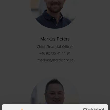
Markus Peters
Chief Financial Officer
+46 (0)735 41 11 91
markus@nordicare.se