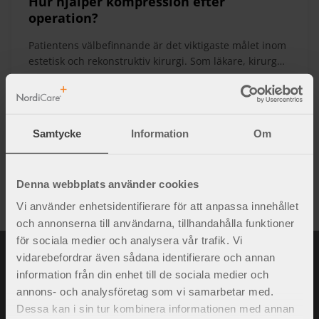
Hur hjälper kompression efter
operation?
Patientens välbefinnande är det viktigaste målet inom
estetisk och rekonstruktiv kirurgi. Som läkare, kirurg
eller sjuksköterska vill man alltid ge bästa möjliga
behandling, återhämtning och helhetsupplevelse.
PLASTIK & KIRURGI
Genom att använda kompression efter ingreppet
appliceras ett tryck på det opererade området, vilket
Samtycke
Information
Om
bidrar till ett bättre resultat. Kompression kan bland
annat ges i form av gördel, bh, plagg eller bandage.
Denna webbplats använder cookies
1–
1
av
1
Vi använder enhetsidentifierare för att anpassa innehållet
och annonserna till användarna, tillhandahålla funktioner
för sociala medier och analysera vår trafik. Vi
vidarebefordrar även sådana identifierare och annan
information från din enhet till de sociala medier och
annons- och analysföretag som vi samarbetar med.
Dessa kan i sin tur kombinera informationen med annan