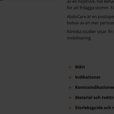
av en höjdnivå. Vid beha
för att frilägga stomin. F
AbdoCare är en postoper
behov av en mer perman
Kliniska studier visar: E
mobilisering
Mått
Indikationer
Kontraindikatione
Material och tvätt
Storleksguide och