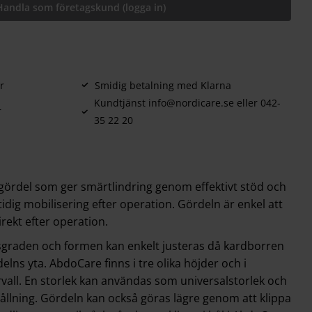
Handla som företagskund (logga in)
r
Smidig betalning med Klarna
Kundtjänst info@nordicare.se eller 042-
r
35 22 20
 gördel som ger smärtlindring genom effektivt stöd och
idig mobilisering efter operation. Gördeln är enkel att
rekt efter operation.
graden och formen kan enkelt justeras då kardborren
elns yta. AbdoCare finns i tre olika höjder och i
rvall. En storlek kan användas som universalstorlek och
ållning. Gördeln kan också göras lägre genom att klippa