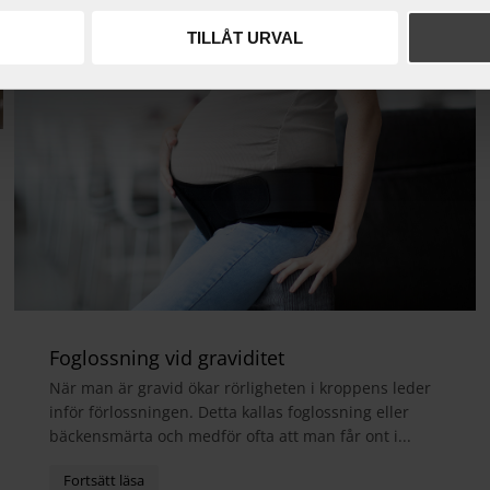
TILLÅT URVAL
Foglossning vid graviditet
När man är gravid ökar rörligheten i kroppens leder
inför förlossningen. Detta kallas foglossning eller
bäckensmärta och medför ofta att man får ont i...