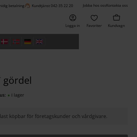
support_agent
Jobba hos oss
Kontakta oss
idig betalning
Kundtjänst 042-35 22 20
Logga in
Favoriter
Kundvagn
 gördel
us
I lager
ast köpbar för företagskunder och vårdgivare.