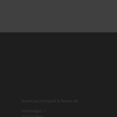
NordiCare Ortopedi & Rehab AB
Solrosvägen 1
263 62 Viken