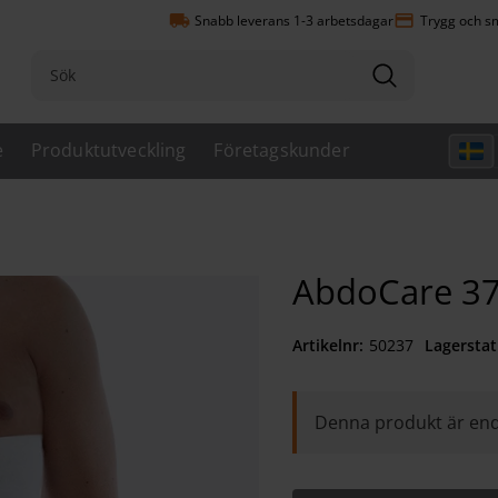
local_shipping
payment
Snabb leverans 1-3 arbetsdagar
Trygg och sm
e
Produktutveckling
Företagskunder
AbdoCare 37
Artikelnr
502370980
Lagerstat
Denna produkt är end