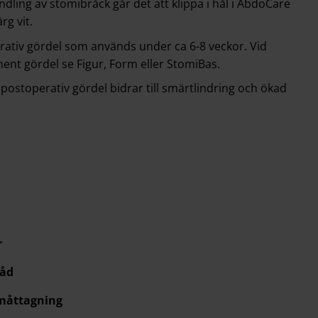
ndling av stomibråck går det att klippa i hål i AbdoCare
ärg vit.
ativ gördel som används under ca 6-8 veckor. Vid
ent gördel se
Figur
,
Form
eller
StomiBas
.
n postoperativ gördel bidrar till smärtlindring och ökad
r
råd
 måttagning