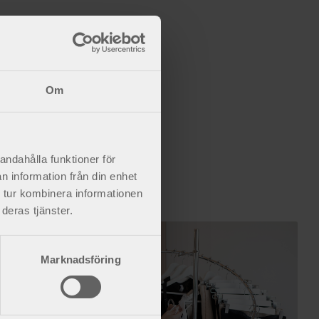
Om
andahålla funktioner för
n information från din enhet
 tur kombinera informationen
deras tjänster.
Marknadsföring