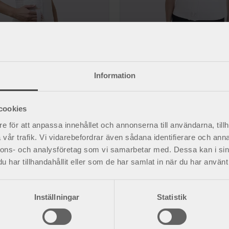
el
AbdoCare 23 gördel
Information
för avlastning och kompression.
Ger smärtlindring genom stöd och ko
685
kr
cookies
e för att anpassa innehållet och annonserna till användarna, tillh
vår trafik. Vi vidarebefordrar även sådana identifierare och anna
nnons- och analysföretag som vi samarbetar med. Dessa kan i sin
har tillhandahållit eller som de har samlat in när du har använt 
Inställningar
Statistik