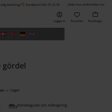
support_agent
Jobba hos oss
Kontakta oss
idig betalning
Kundtjänst 042-35 22 20
Logga in
Favoriter
Kundvagn
 gördel
us
I lager
Storleksguide och måttagning