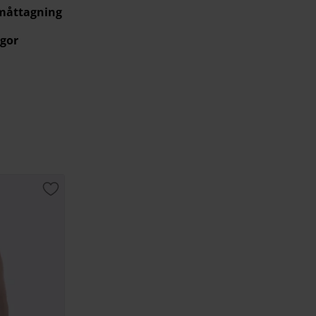
 måttagning
gor
Lägg till i favoriter