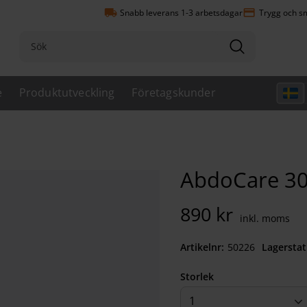
local_shipping
payment
Snabb leverans 1-3 arbetsdagar
Trygg och sm
e
Produktutveckling
Företagskunder
AbdoCare 30
890
kr
Artikelnr
502260940
Lagerstat
Storlek
1