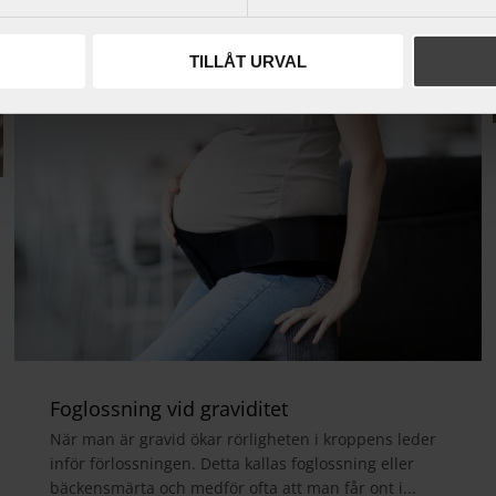
TILLÅT URVAL
Foglossning vid graviditet
När man är gravid ökar rörligheten i kroppens leder
inför förlossningen. Detta kallas foglossning eller
bäckensmärta och medför ofta att man får ont i...