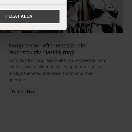
TILLÅT ALLA
Kompression efter estetisk eller
rekonstruktiv plastikkirurgi
Som plastikkirurg, läkare eller sjuksköterska inom
estetisk kirurgi vill man ge sina patienter bästa
möjliga helhetsupplevelse. I samband med
operatio...