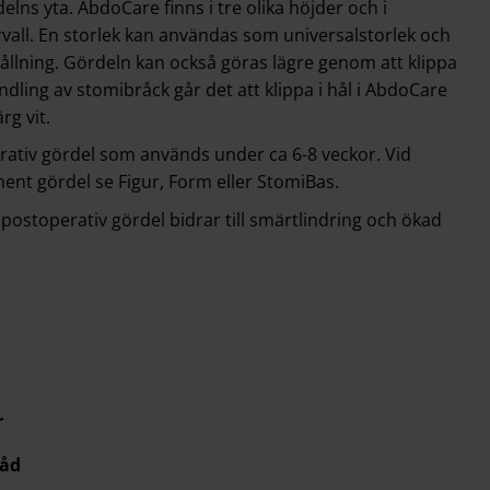
elns yta. AbdoCare finns i tre olika höjder och i
rvall. En storlek kan användas som universalstorlek och
ållning. Gördeln kan också göras lägre genom att klippa
ndling av stomibråck går det att klippa i hål i AbdoCare
ärg vit.
ativ gördel som används under ca 6-8 veckor. Vid
nt gördel se Figur, Form eller StomiBas.
n postoperativ gördel bidrar till smärtlindring och ökad
r
råd