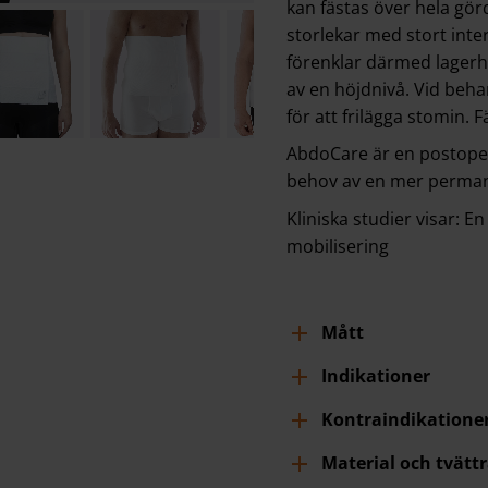
kan fästas över hela görd
storlekar med stort inte
förenklar därmed lagerh
av en höjdnivå. Vid beha
för att frilägga stomin. F
AbdoCare är en postoper
behov av en mer permane
Kliniska studier visar: E
mobilisering
Mått
Indikationer
Kontraindikatione
Material och tvätt