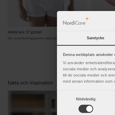
AbdoCare 37 gördel
AbdoBas görd
Samtycke
Ger smärtlindring genom stöd och kompression.
Elastisk gördel 
550
kr
Denna webbplats använder 
Vi använder enhetsidentifierar
sociala medier och analysera 
till de sociala medier och a
med annan information som du 
Fakta och inspiration
S
Nödvändig
a
m
t