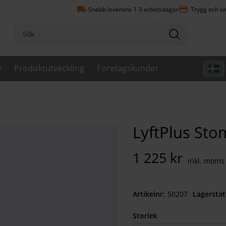
local_shipping
payment
Snabb leverans 1-3 arbetsdagar
Trygg och sm
e
Produktutveckling
Företagskunder
LyftPlus Sto
1 225
kr
Artikelnr
502070050
Lagerstat
Storlek