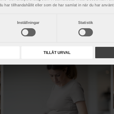
tillverkning av en extra stadig gördel.
Format magparti för att passa en kraft
har tillhandahållit eller som de har samlat in när du har använt 
1 425
kr
Inställningar
Statistik
TILLÅT URVAL