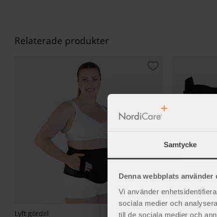
Relaterade produkter
Lägg till i favorite
Samtycke
Denna webbplats använder 
Vi använder enhetsidentifierar
sociala medier och analysera 
Lyft gördel
LyftPlus Speci
till de sociala medier och a