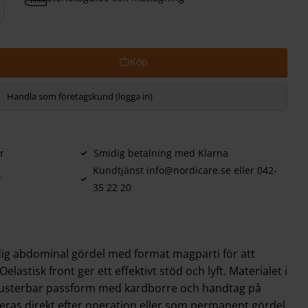
Handla som företagskund (logga in)
r
Smidig betalning med Klarna
Kundtjänst info@nordicare.se eller 042-
r
35 22 20
dig abdominal gördel med format magparti för att
elastisk front ger ett effektivt stöd och lyft. Materialet i
t. Justerbar passform med kardborre och handtag på
as direkt efter operation eller som permanent gördel