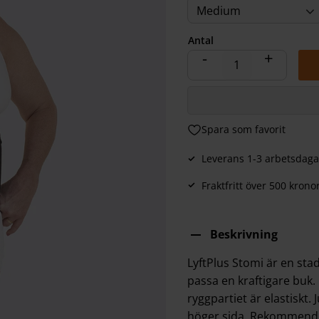
Medium
Antal
-
+
Lägg till i favoriter
Leverans 1-3 arbetsdaga
Fraktfritt över 500 krono
Beskrivning
LyftPlus Stomi är en sta
passa en kraftigare buk. O
ryggpartiet är elastisk
höger sida. Rekommender