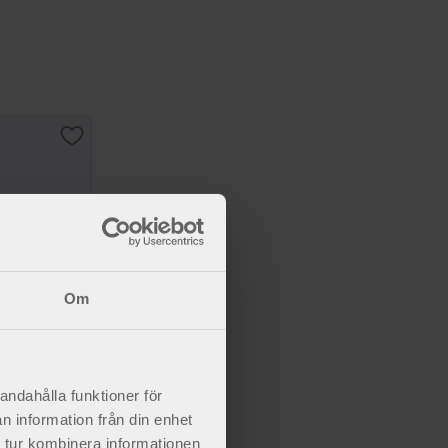
Lägg till i favoriter
Om
andahålla funktioner för
n information från din enhet
 tur kombinera informationen