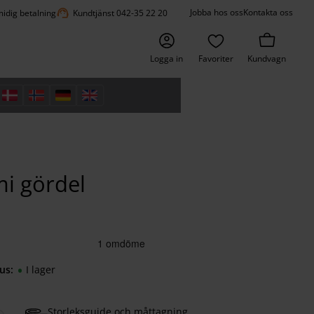
support_agent
Jobba hos oss
Kontakta oss
idig betalning
Kundtjänst 042-35 22 20
Logga in
Favoriter
Kundvagn
mi gördel
us
I lager
Storleksguide och måttagning