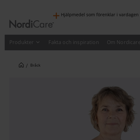
Hjälpmedel som förenklar i vardagen
Produkter
Fakta och inspiration
Om Nordicar
Bråck