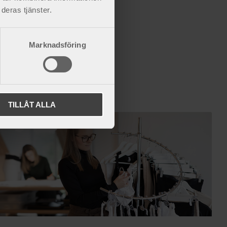
igare buk.
deras tjänster.
Marknadsföring
TILLÅT ALLA