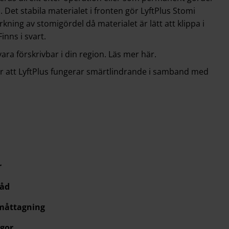
. Det stabila materialet i fronten gör LyftPlus Stomi
verkning av stomigördel då materialet är lätt att klippa i
Finns i svart.
ra förskrivbar i din region.
Läs mer här.
r att LyftPlus fungerar smärtlindrande i samband med
r
råd
 måttagning
gor