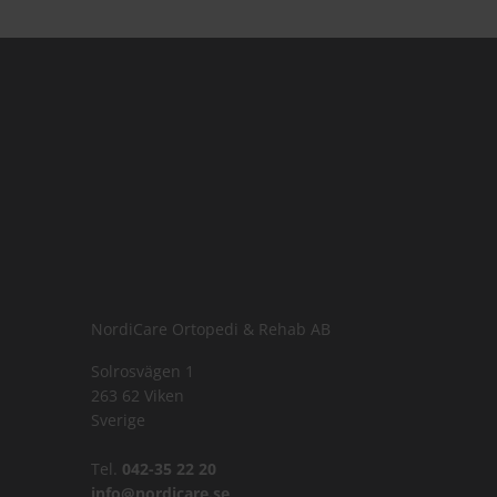
NordiCare Ortopedi & Rehab AB
Solrosvägen 1
263 62 Viken
Sverige
Tel.
042-35 22 20
info@nordicare.se