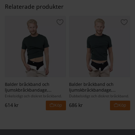
Relaterade produkter
Lägg till i favoriter
Lägg 
Balder bråckband och
Balder bråckband och
ljumskbråckbandage,
ljumskbråckbandage,
enkelsidigt
dubbelsidigt
Enkelsidigt och diskret bråckband.
Dubbelsidigt och diskret bråckband.
614
kr
686
kr