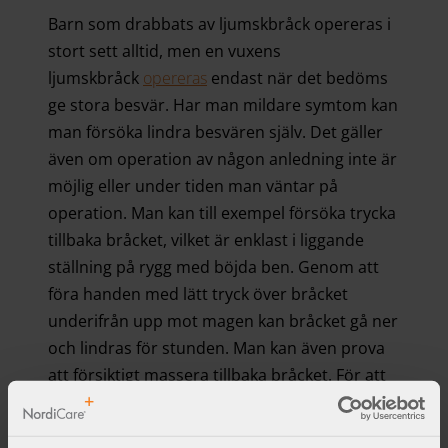
Barn som drabbats av ljumskbråck opereras i
stort sett alltid, men en vuxens
ljumskbråck
opereras
endast när det bedöms
ge stora besvär. Har man mildare symtom kan
man försöka lindra besvären själv. Det gäller
även om operation av någon anledning inte är
möjlig eller under tiden man väntar på
operation. Man kan till exempel försöka trycka
tillbaka bråcket, vilket är enklast i liggande
ställning på rygg med böjda ben. Genom att
föra handen med lätt tryck över bråcket
underifrån upp mot magen kan bråcket gå ner
och lindras för stunden. Man kan även prova
att försiktigt massera tillbaka bråcket. För att
förhindra att ljumskbråcket växer eller ger
besvär bör man undvika tunga lyft och