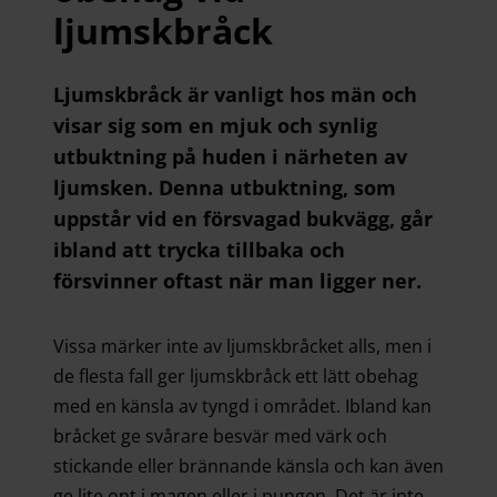
ljumskbråck
Ljumskbråck är vanligt hos män och
visar sig som en mjuk och synlig
utbuktning på huden i närheten av
ljumsken. Denna utbuktning, som
uppstår vid en försvagad bukvägg, går
ibland att trycka tillbaka och
försvinner oftast när man ligger ner.
Vissa märker inte av ljumskbråcket alls, men i
de flesta fall ger ljumskbråck ett lätt obehag
med en känsla av tyngd i området. Ibland kan
bråcket ge svårare besvär med värk och
stickande eller brännande känsla och kan även
ge lite ont i magen eller i pungen. Det är inte