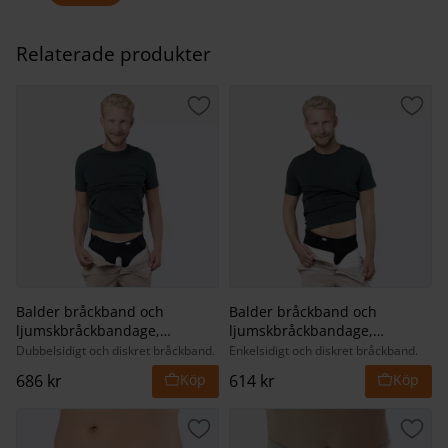
Relaterade produkter
Lägg till i favoriter
Lägg 
Balder bråckband och
Balder bråckband och
ljumskbråckbandage,
ljumskbråckbandage,
dubbelsidigt
enkelsidigt
Dubbelsidigt och diskret bråckband.
Enkelsidigt och diskret bråckband.
686
kr
614
kr
Lägg till i favoriter
Lägg 