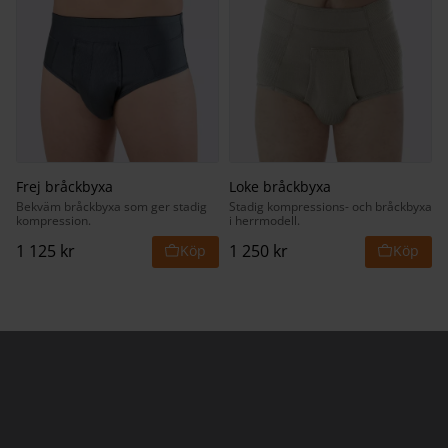
Frej bråckbyxa
Loke bråckbyxa
Bekväm bråckbyxa som ger stadig
Stadig kompressions- och bråckbyxa
kompression.
i herrmodell.
1 125
kr
1 250
kr