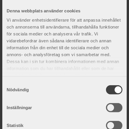
smärtan tillåter. Bråcket kan opereras med ett
Denna webbplats använder cookies
snitt i ljumsken, en så kallad öppen operation
Vi använder enhetsidentifierare för att anpassa innehållet
eller med titthålsteknik. Vid titthålsteknik, som
och annonserna till användarna, tillhandahålla funktioner
idag är vanligast, används ett smalt
för sociala medier och analysera vår trafik. Vi
instrument som överför bilder till en
vidarebefordrar även sådana identifierare och annan
bildskärm där kirurgen följer arbetet. Titthål
information från din enhet till de sociala medier och
görs under sövning. Patienten kan som regel
annons- och analysföretag som vi samarbetar med.
gå hem samma dag som operationen utförs.
Dessa kan i sin tur kombinera informationen med annan
Läs mer på
vården.se
om vad en
information som du har tillhandahållit eller som de har
samlat in när du har använt deras tjänster.
bråckoperation innebär och vart du kan vända
dig.
S
Nödvändig
a
m
Efter operationen – Ljumskbråck
t
Inställningar
rehabilitering
y
c
Efter operation av ljumskbråck har man oftast
k
Statistik