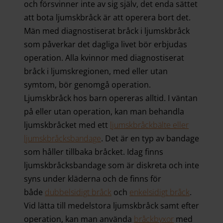
och försvinner inte av sig själv, det enda sättet
att bota ljumskbråck är att operera bort det.
Män med diagnostiserat bråck i ljumskbråck
som påverkar det dagliga livet bör erbjudas
operation. Alla kvinnor med diagnostiserat
bråck i ljumskregionen, med eller utan
symtom, bör genomgå operation.
Ljumskbråck hos barn opereras alltid. I väntan
på eller utan operation, kan man behandla
ljumskbråcket med ett
ljumskbråckbälte eller
ljumskbråcksbandage
. Det är en typ av bandage
som håller tillbaka bråcket. Idag finns
ljumskbråcksbandage som är diskreta och inte
syns under kläderna och de finns för
både
dubbelsidigt
bråck
och
enkelsidigt bråck
.
Vid lätta till medelstora ljumskbråck samt efter
operation, kan man använda
bråckbyxor
med