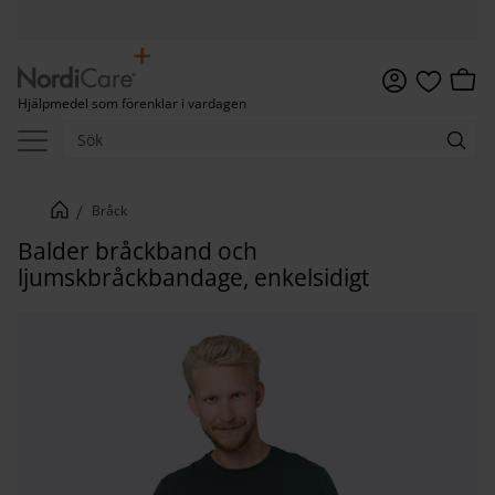
Meny
Kundv
Hjälpmedel som förenklar i vardagen
Favoriter
Bråck
Balder bråckband och
ljumskbråckbandage, enkelsidigt