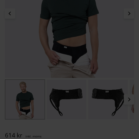
614
kr