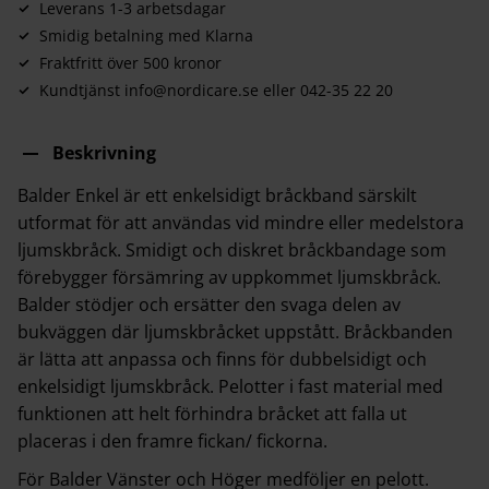
Leverans 1-3 arbetsdagar
Smidig betalning med Klarna
Fraktfritt över 500 kronor
Kundtjänst info@nordicare.se eller 042-35 22 20
Beskrivning
Balder Enkel är ett enkelsidigt bråckband särskilt
utformat för att användas vid mindre eller medelstora
ljumskbråck. Smidigt och diskret bråckbandage som
förebygger försämring av uppkommet ljumskbråck.
Balder stödjer och ersätter den svaga delen av
bukväggen där ljumskbråcket uppstått. Bråckbanden
är lätta att anpassa och finns för dubbelsidigt och
enkelsidigt ljumskbråck. Pelotter i fast material med
funktionen att helt förhindra bråcket att falla ut
placeras i den framre fickan/ fickorna.
För Balder Vänster och Höger medföljer en pelott.