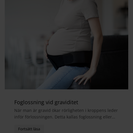
Foglossning vid graviditet
När man är gravid ökar rörligheten i kroppens leder
inför förlossningen. Detta kallas foglossning eller
bäckensmärta och medför ofta att man får ont i...