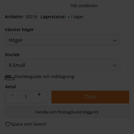
Artikelnr
502162030
Lagerstatus
I lager
Vänster höger
Höger
Storlek
X-Small
Storleksguide och måttagning
Antal
-
+
Handla som företagskund (logga in)
Lägg till i favoriter