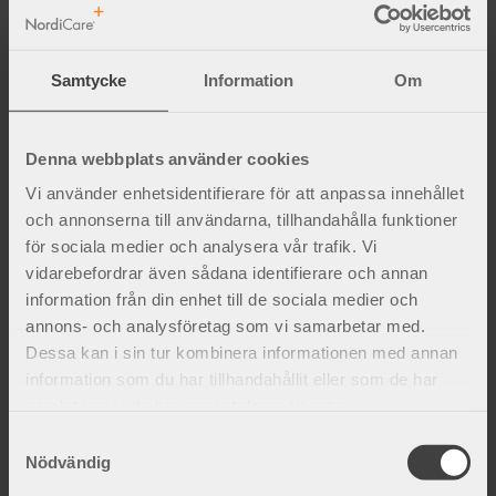
Lägg till i favoriter
Lägg 
Samtycke
Information
Om
Denna webbplats använder cookies
Vi använder enhetsidentifierare för att anpassa innehållet
och annonserna till användarna, tillhandahålla funktioner
för sociala medier och analysera vår trafik. Vi
PadPlus pelotter
Pelotter
vidarebefordrar även sådana identifierare och annan
För ökat tryck i bråckbyxor och
Konvexa pelotter för ökat tryck till
information från din enhet till de sociala medier och
bråckbandage.
bråckbyxor.
annons- och analysföretag som vi samarbetar med.
255
kr
255
kr
Dessa kan i sin tur kombinera informationen med annan
information som du har tillhandahållit eller som de har
Lägg till i favoriter
samlat in när du har använt deras tjänster.
S
Nödvändig
a
m