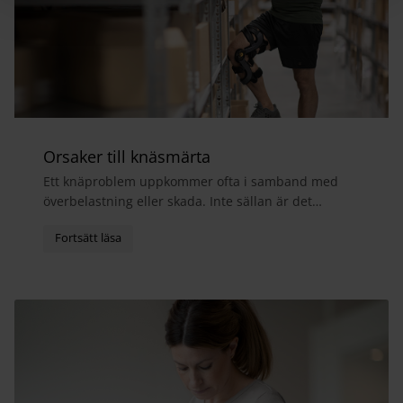
Orsaker till knäsmärta
Ett knäproblem uppkommer ofta i samband med
överbelastning eller skada. Inte sällan är det
meniskerna, sidoledbanden eller främre korsband
som blir sk...