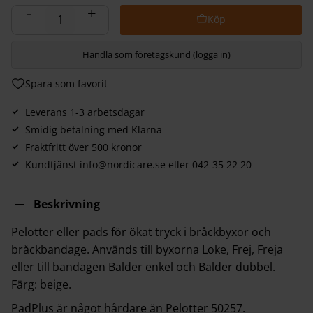
-
+
Handla som företagskund (logga in)
Lägg till i favoriter
Leverans 1-3 arbetsdagar
Smidig betalning med Klarna
Fraktfritt över 500 kronor
Kundtjänst info@nordicare.se eller 042-35 22 20
Beskrivning
Pelotter eller pads för ökat tryck i bråckbyxor och
bråckbandage. Används till byxorna Loke, Frej, Freja
eller till bandagen Balder enkel och Balder dubbel.
Färg: beige.
PadPlus är något hårdare än Pelotter 50257.