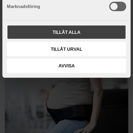
som blir sk...
s
Marknadsföring
v
a
l
TILLÅT ALLA
TILLÅT URVAL
AVVISA