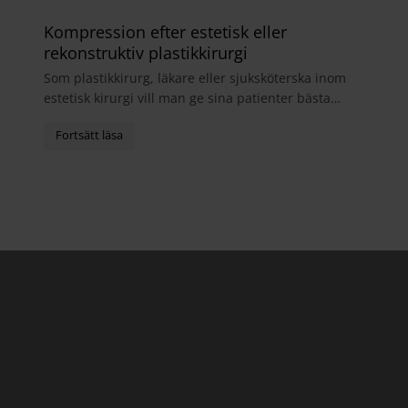
Kompression efter estetisk eller
rekonstruktiv plastikkirurgi
Som plastikkirurg, läkare eller sjuksköterska inom
estetisk kirurgi vill man ge sina patienter bästa
möjliga helhetsupplevelse. I samband med
operatio...