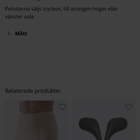
Pelotterna säljs styckvis, till antingen höger eller
vänster sida.
Mått
Relaterade produkter
Lägg till i favoriter
Lägg 