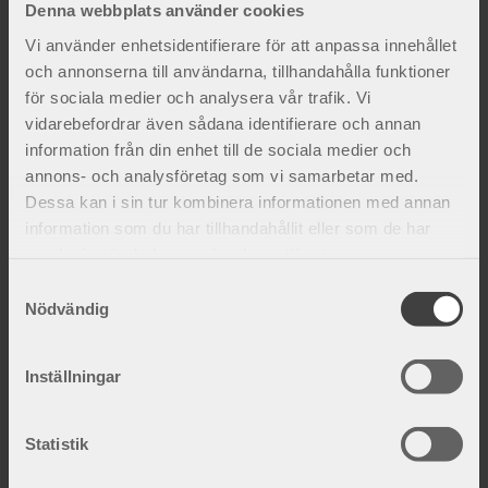
Denna webbplats använder cookies
Fakta och inspiration
Vi använder enhetsidentifierare för att anpassa innehållet
och annonserna till användarna, tillhandahålla funktioner
för sociala medier och analysera vår trafik. Vi
vidarebefordrar även sådana identifierare och annan
information från din enhet till de sociala medier och
annons- och analysföretag som vi samarbetar med.
Dessa kan i sin tur kombinera informationen med annan
information som du har tillhandahållit eller som de har
samlat in när du har använt deras tjänster.
S
Nödvändig
a
m
t
Inställningar
Orsaker till knäsmärta
y
Ett knäproblem uppkommer ofta i samband med
c
överbelastning eller skada. Inte sällan är det
k
Statistik
meniskerna, sidoledbanden eller främre korsband
e