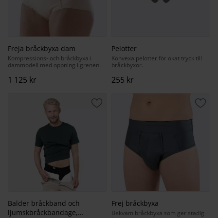
Freja bråckbyxa dam
Pelotter
Kompressions- och bråckbyxa i
Konvexa pelotter för ökat tryck till
dammodell med öppning i grenen.
bråckbyxor.
1 125
kr
255
kr
Lägg till i favoriter
Lägg 
Balder bråckband och
Frej bråckbyxa
ljumskbråckbandage,
Bekväm bråckbyxa som ger stadig