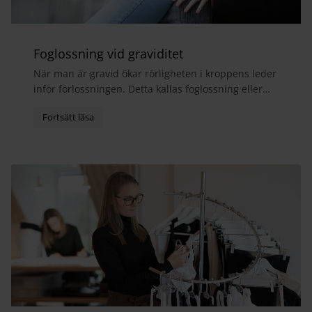
Foglossning vid graviditet
När man är gravid ökar rörligheten i kroppens leder
inför förlossningen. Detta kallas foglossning eller
bäckensmärta och medför ofta att man får ont i...