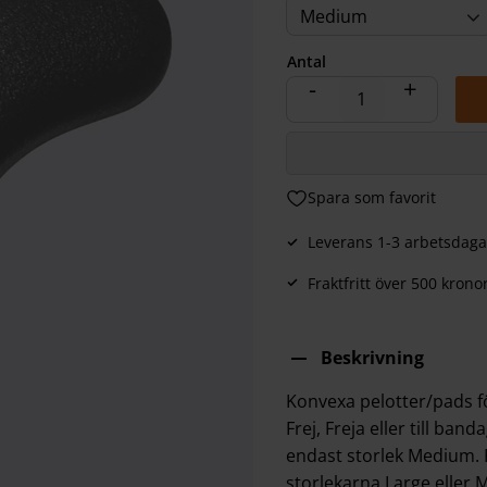
Medium
Antal
-
+
Lägg till i favoriter
Leverans 1-3 arbetsdaga
Fraktfritt över 500 krono
Beskrivning
Konvexa pelotter/pads för
Frej, Freja eller till ba
endast storlek Medium. Pe
storlekarna Large eller 