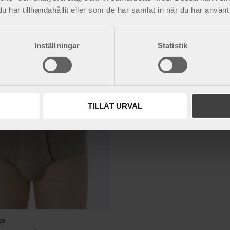
andage, dubbelsidigt
ljumskbråckbandage, enkelsidig
har tillhandahållit eller som de har samlat in när du har använt 
 diskret bråckband.
Enkelsidigt och diskret bråckband.
614
kr
Inställningar
Statistik
r
Lägg till i favoriter
TILLÅT URVAL
xa