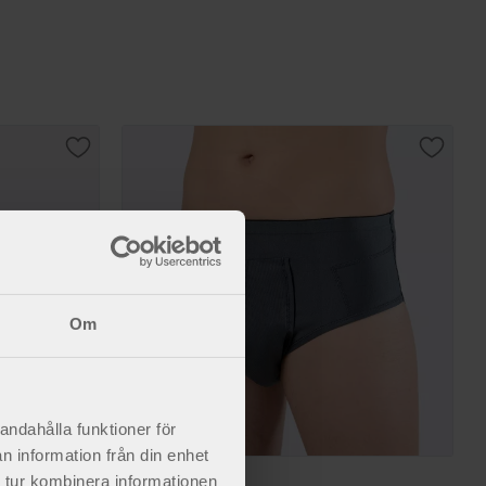
Lägg till i favoriter
Lägg til
Om
andahålla funktioner för
n information från din enhet
Frej bråckbyxa
 tur kombinera informationen