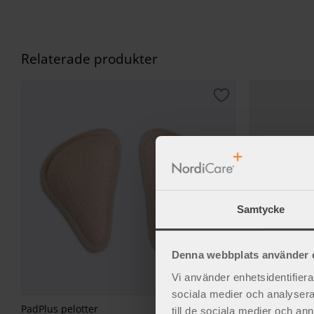
Relaterade produkter
Lägg till i favorite
Samtycke
Denna webbplats använder 
Vi använder enhetsidentifierar
sociala medier och analysera 
PadPlus pelotter
Balder bråck
till de sociala medier och a