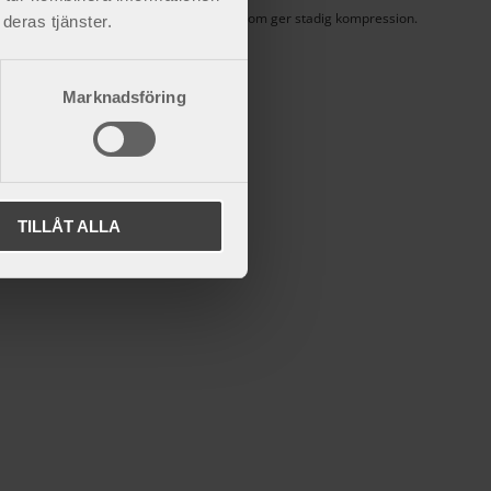
t
Bekväm bråckbyxa som ger stadig kompression.
deras tjänster.
1 125
kr
Marknadsföring
TILLÅT ALLA