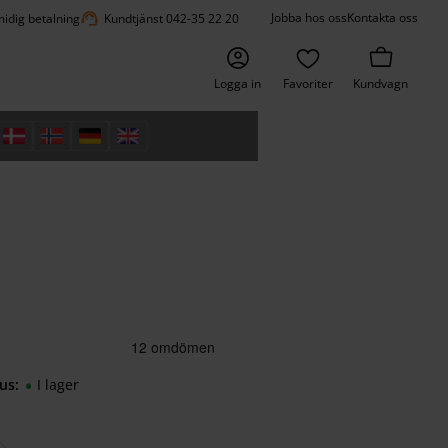
support_agent
Jobba hos oss
Kontakta oss
idig betalning
Kundtjänst 042-35 22 20
Logga in
Favoriter
Kundvagn
us
I lager