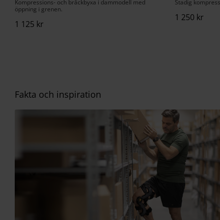
Kompressions- och bråckbyxa i dammodell med
Stadig kompress
öppning i grenen.
1 250
kr
1 125
kr
Fakta och inspiration