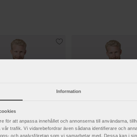
r
Lägg till i favoriter
Information
cookies
e för att anpassa innehållet och annonserna till användarna, tillh
vår trafik. Vi vidarebefordrar även sådana identifierare och anna
band och
Balder bråckband och
nnons- och analysföretag som vi samarbetar med. Dessa kan i sin