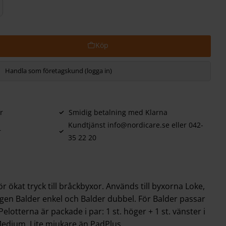
Handla som företagskund (logga in)
r
Smidig betalning med Klarna
Kundtjänst info@nordicare.se eller 042-
r
35 22 20
 ökat tryck till bråckbyxor. Används till byxorna Loke,
ndagen Balder enkel och Balder dubbel. För Balder passar
lotterna är packade i par: 1 st. höger + 1 st. vänster i
Medium. Lite mjukare än PadPlus.