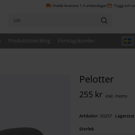
local_shipping
payment
Snabb leverans 1-3 arbetsdagar
Trygg och sm
e
Produktutveckling
Företagskunder
Pelotter
255
kr
Artikelnr
502570050
Lagerstat
Storlek