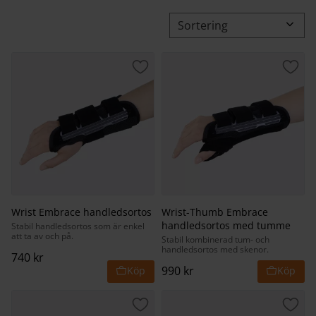
Välj sortering
Lägg till i favoriter
Lägg 
Wrist Embrace handledsortos
Wrist-Thumb Embrace
handledsortos med tumme
Stabil handledsortos som är enkel
att ta av och på.
Stabil kombinerad tum- och
handledsortos med skenor.
740
kr
990
kr
Lägg till i favoriter
Lägg 