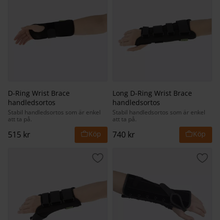
D-Ring Wrist Brace
Long D-Ring Wrist Brace
handledsortos
handledsortos
Stabil handledsortos som är enkel
Stabil handledsortos som är enkel
att ta på.
att ta på.
515
kr
740
kr
Lägg till i favoriter
Lägg 