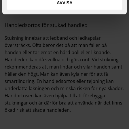
och förhindrar kraftiga och plötsliga böjningar.
AVVISA
Handledsortos för stukad handled
Stukning innebär att ledband och ledkapslar
översträcks. Ofta beror det på att man faller på
handen eller tar emot en hård boll eller liknande.
Handleden kan då svullna och göra ont. Vid stukning
rekommenderas att man lindar och vilar handen samt
håller den högt. Man kan även kyla ner för att få
smärtlindring. En handledsortos eller tejpning kan
underlätta läkningen och minska risken för nya skador.
Handortosen kan även hjälpa till att förebygga
stukningar och är därför bra att använda när det finns
ökad risk att skada handleden.