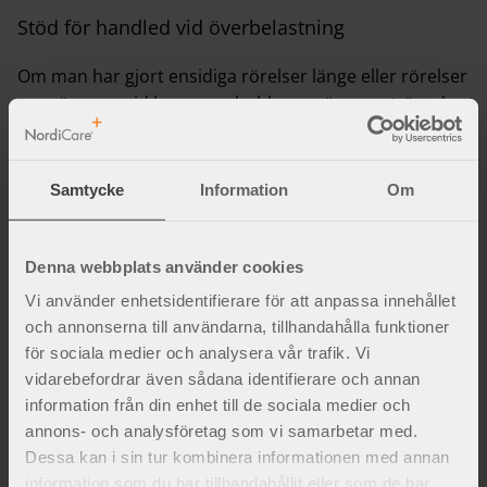
Stöd för handled vid överbelastning
Om man har gjort ensidiga rörelser länge eller rörelser
man är ovan vid kan man drabbas av överansträngda
muskler kring handleden. Då gör leden ofta ont vid
böjning och vridning. En del överbelastningsskador
som innebär inflammation i muskelfästet har fått
Samtycke
Information
Om
namn som tennisarmbåge, golfarmbåge eller musarm.
När en överansträngd handled visar tecken på
svullnad, molande smärta, rodnad, värme eller
Denna webbplats använder cookies
minskad styrka och rörlighet är den troligtvis
Vi använder enhetsidentifierare för att anpassa innehållet
inflammerad. För att minska en svullnad är det bra att
och annonserna till användarna, tillhandahålla funktioner
vila och avlasta handen med en handledsortos som
för sociala medier och analysera vår trafik. Vi
ger stabilitet och kompression.
vidarebefordrar även sådana identifierare och annan
information från din enhet till de sociala medier och
annons- och analysföretag som vi samarbetar med.
Dessa kan i sin tur kombinera informationen med annan
information som du har tillhandahållit eller som de har