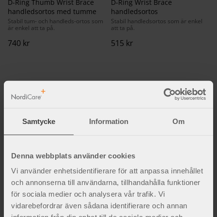
D-Ring Thumb Wrist Brace
D-Ring Wrist Brace
handledsortos med tumme
handledsortos
Stabil tum- och handleds-ortos som
Stabil handledsortos som är enkel
är enkel att ta på.
att ta på.
740
kr
515
kr
Fakta och inspiration
Samtycke
Information
Om
Denna webbplats använder cookies
Vi använder enhetsidentifierare för att anpassa innehållet
och annonserna till användarna, tillhandahålla funktioner
för sociala medier och analysera vår trafik. Vi
vidarebefordrar även sådana identifierare och annan