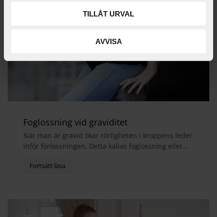
TILLÅT URVAL
AVVISA
Foglossning vid graviditet
När man är gravid ökar rörligheten i kroppens leder
inför förlossningen. Detta kallas foglossning eller
bäckensmärta och medför ofta att man får ont i...