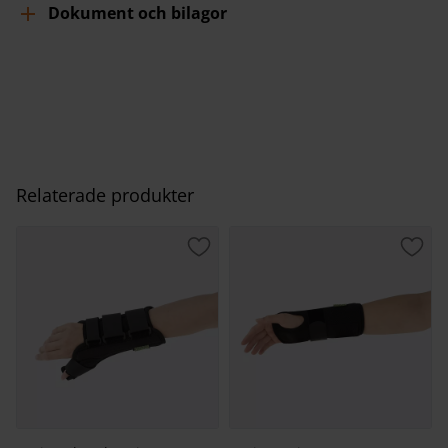
Dokument och bilagor
Relaterade produkter
Lägg till i favoriter
Lägg 