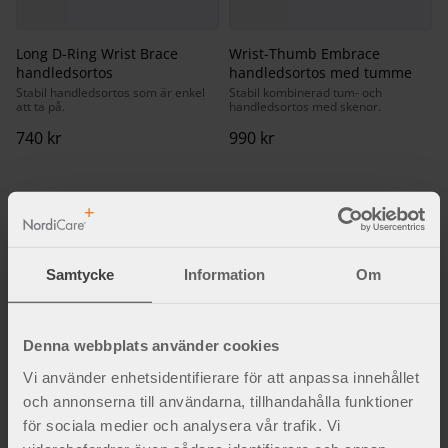
Long D-Ring Wrist Brace
Wrist-Thumb Embrace
handledsortos
handledsortos med tumme
Stabil handledsortos som är enkel
Stabil kombinerad tum- och
att ta på.
handledsortos med skenor.
740
kr
990
kr
Fakta och inspiration
Samtycke
Information
Om
Denna webbplats använder cookies
Vi använder enhetsidentifierare för att anpassa innehållet
och annonserna till användarna, tillhandahålla funktioner
för sociala medier och analysera vår trafik. Vi