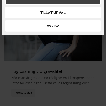
TILLÅT URVAL
AVVISA
Foglossning vid graviditet
När man är gravid ökar rörligheten i kroppens leder
inför förlossningen. Detta kallas foglossning eller
bäckensmärta och medför ofta att man får ont i...