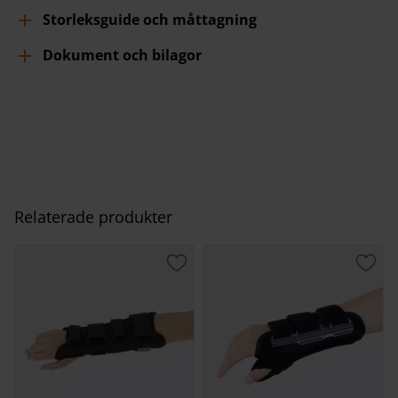
Storleksguide och måttagning
Dokument och bilagor
Relaterade produkter
Lägg till i favoriter
Lägg 