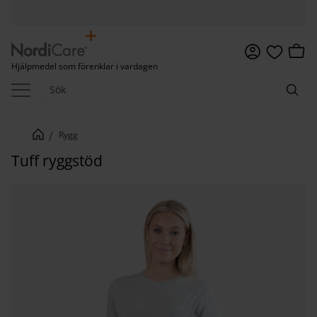
Meny
Kundv
Hjälpmedel som förenklar i vardagen
Favoriter
Rygg
Tuff ryggstöd