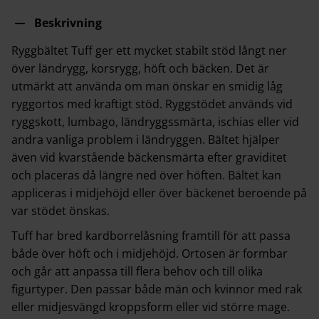
Beskrivning
Ryggbältet Tuff ger ett mycket stabilt stöd långt ner
över ländrygg, korsrygg, höft och bäcken. Det är
utmärkt att använda om man önskar en smidig låg
ryggortos med kraftigt stöd. Ryggstödet används vid
ryggskott, lumbago, ländryggssmärta, ischias eller vid
andra vanliga problem i ländryggen. Bältet hjälper
även vid kvarstående bäckensmärta efter graviditet
och placeras då längre ned över höften. Bältet kan
appliceras i midjehöjd eller över bäckenet beroende på
var stödet önskas.
Tuff har bred kardborrelåsning framtill för att passa
både över höft och i midjehöjd. Ortosen är formbar
och går att anpassa till flera behov och till olika
figurtyper. Den passar både män och kvinnor med rak
eller midjesvängd kroppsform eller vid större mage.