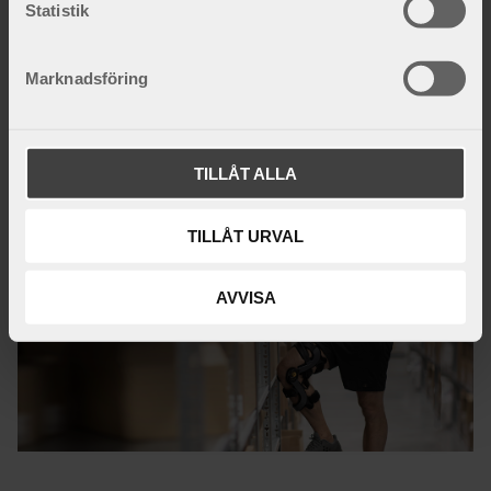
k
Statistik
735
kr
e
s
Marknadsföring
v
a
Fakta och inspiration
l
TILLÅT ALLA
TILLÅT URVAL
AVVISA