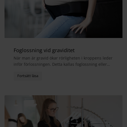
Foglossning vid graviditet
När man är gravid ökar rörligheten i kroppens leder
inför förlossningen. Detta kallas foglossning eller
bäckensmärta och medför ofta att man får ont i...