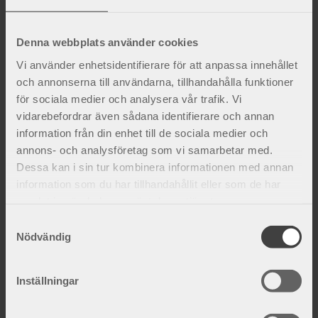
Denna webbplats använder cookies
Vi använder enhetsidentifierare för att anpassa innehållet
Bure Hög ryggstöd
Multi ryggortos
Ger bekvämt stöd över ländryggen.
Formbart ryggstöd som ger stöd och
och annonserna till användarna, tillhandahålla funktioner
kompression.
för sociala medier och analysera vår trafik. Vi
795
kr
695
kr
vidarebefordrar även sådana identifierare och annan
information från din enhet till de sociala medier och
annons- och analysföretag som vi samarbetar med.
Lägg till i favoriter
Dessa kan i sin tur kombinera informationen med annan
information som du har tillhandahållit eller som de har
samlat in när du har använt deras tjänster.
S
Nödvändig
a
m
t
Inställningar
y
Bure Låg ryggstöd
Ger bekvämt stöd över ländryggen.
c