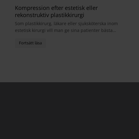
Kompression efter estetisk eller
rekonstruktiv plastikkirurgi
Som plastikkirurg, läkare eller sjuksköterska inom
estetisk kirurgi vill man ge sina patienter bästa
möjliga helhetsupplevelse. I samband med
operatio...