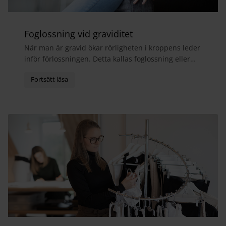
Foglossning vid graviditet
När man är gravid ökar rörligheten i kroppens leder
inför förlossningen. Detta kallas foglossning eller
bäckensmärta och medför ofta att man får ont i...