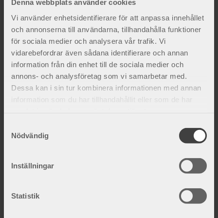
Stabilt stöd över ländrygg, korsrygg,
Ger bekvämt stöd över ländryggen.
Denna webbplats använder cookies
höft och bäcken.
795
kr
Vi använder enhetsidentifierare för att anpassa innehållet
620
kr
och annonserna till användarna, tillhandahålla funktioner
för sociala medier och analysera vår trafik. Vi
Lägg till i favoriter
vidarebefordrar även sådana identifierare och annan
information från din enhet till de sociala medier och
annons- och analysföretag som vi samarbetar med.
Dessa kan i sin tur kombinera informationen med annan
information som du har tillhandahållit eller som de har
samlat in när du har använt deras tjänster.
S
Nödvändig
a
Bure Låg ryggstöd
m
Ger bekvämt stöd över ländryggen.
t
Inställningar
735
kr
y
c
k
Statistik
e