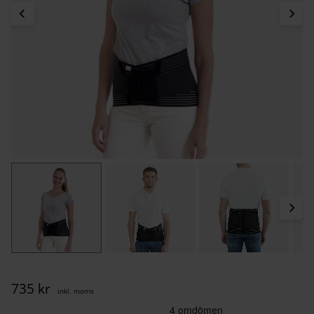
735
kr