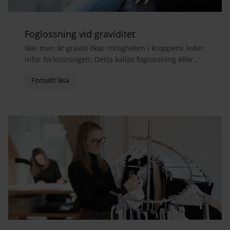
Foglossning vid graviditet
När man är gravid ökar rörligheten i kroppens leder
inför förlossningen. Detta kallas foglossning eller
bäckensmärta och medför ofta att man får ont i...