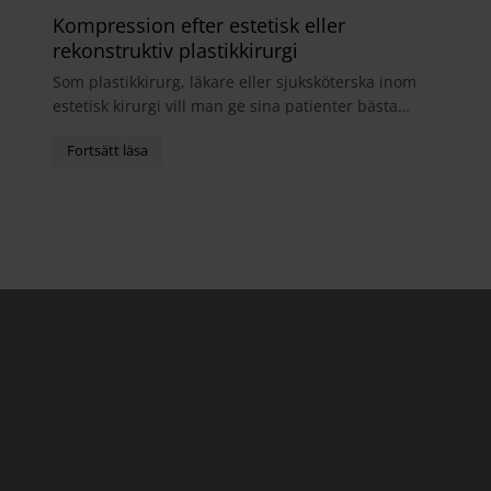
Kompression efter estetisk eller
rekonstruktiv plastikkirurgi
Som plastikkirurg, läkare eller sjuksköterska inom
estetisk kirurgi vill man ge sina patienter bästa
möjliga helhetsupplevelse. I samband med
operatio...