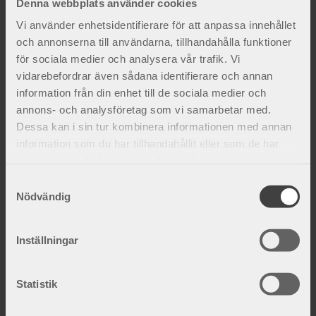
höft och bäcken.
Denna webbplats använder cookies
795
kr
620
kr
Vi använder enhetsidentifierare för att anpassa innehållet
och annonserna till användarna, tillhandahålla funktioner
för sociala medier och analysera vår trafik. Vi
Lägg till i favoriter
vidarebefordrar även sådana identifierare och annan
information från din enhet till de sociala medier och
annons- och analysföretag som vi samarbetar med.
Dessa kan i sin tur kombinera informationen med annan
information som du har tillhandahållit eller som de har
samlat in när du har använt deras tjänster.
S
Nödvändig
a
Multi ryggortos
m
Formbart ryggstöd som ger stöd och
kompression.
t
Inställningar
695
kr
y
c
k
Statistik
e