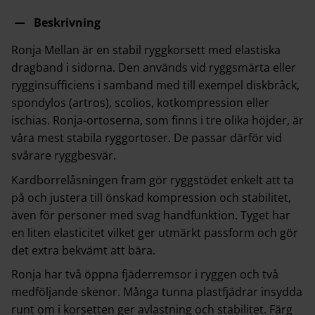
Beskrivning
Ronja Mellan är en stabil ryggkorsett med elastiska
dragband i sidorna. Den används vid ryggsmärta eller
rygginsufficiens i samband med till exempel diskbråck,
spondylos (artros), scolios, kotkompression eller
ischias. Ronja-ortoserna, som finns i tre olika höjder, är
våra mest stabila ryggortoser. De passar därför vid
svårare ryggbesvär.
Kardborrelåsningen fram gör ryggstödet enkelt att ta
på och justera till önskad kompression och stabilitet,
även för personer med svag handfunktion. Tyget har
en liten elasticitet vilket ger utmärkt passform och gör
det extra bekvämt att bära.
Ronja har två öppna fjäderremsor i ryggen och två
medföljande skenor. Många tunna plastfjädrar insydda
runt om i korsetten ger avlastning och stabilitet. Färg