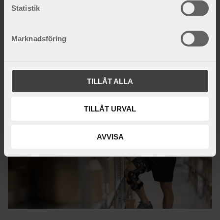
k
Statistik
1 960
kr
e
s
Marknadsföring
v
a
l
Fakta och inspiration
TILLÅT ALLA
TILLÅT URVAL
AVVISA