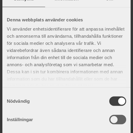
Denna webbplats använder cookies
Ronja Halvfabrikat ryggortos
Ronja Hög ryggstöd
Vi använder enhetsidentifierare för att anpassa innehållet
Stabil ryggkorsett med elastiska
Stabil ryggkorsett med elastiska
och annonserna till användarna, tillhandahålla funktioner
sidoband
sidoband.
för sociala medier och analysera vår trafik. Vi
2 030
kr
vidarebefordrar även sådana identifierare och annan
information från din enhet till de sociala medier och
Lägg till i favoriter
annons- och analysföretag som vi samarbetar med.
Dessa kan i sin tur kombinera informationen med annan
information som du har tillhandahållit eller som de har
samlat in när du har använt deras tjänster.
S
Nödvändig
a
m
t
Inställningar
Ronja Låg ryggstöd
y
Stabil ryggkorsett med elastiska
c
sidoband.