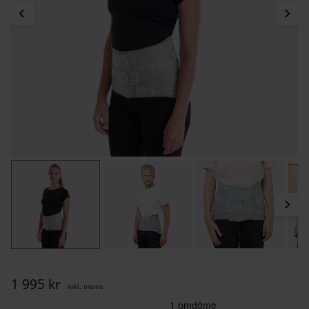
1 995
kr