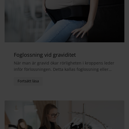
Foglossning vid graviditet
När man är gravid ökar rörligheten i kroppens leder
inför förlossningen. Detta kallas foglossning eller
bäckensmärta och medför ofta att man får ont i...