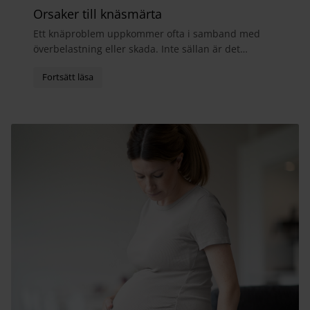
Orsaker till knäsmärta
Ett knäproblem uppkommer ofta i samband med
överbelastning eller skada. Inte sällan är det
meniskerna, sidoledbanden eller främre korsband
som blir sk...