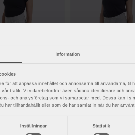
Information
 ryggstöd
Ronja Låg ryggstöd
tt med elastiska sidoband.
Stabil ryggkorsett med elastiska sidob
1 960
kr
cookies
e för att anpassa innehållet och annonserna till användarna, tillh
vår trafik. Vi vidarebefordrar även sådana identifierare och anna
nnons- och analysföretag som vi samarbetar med. Dessa kan i sin
har tillhandahållit eller som de har samlat in när du har använt 
Inställningar
Statistik