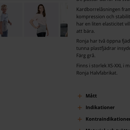
Kardborrelåsningen fram 
kompression och stabili
har en liten elasticitet
att bära.
Ronja har två öppna fjä
tunna plastfjädrar insydd
Färg grå.
Finns i storlek XS-XXL i
Ronja Halvfabrikat.
Mått
Indikationer
Kontraindikatione