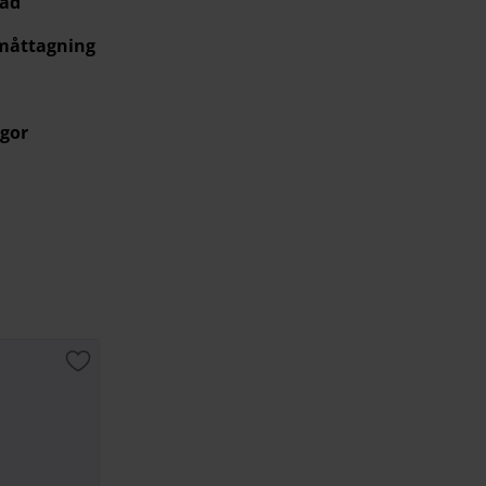
råd
 måttagning
gor
Lägg till i favoriter