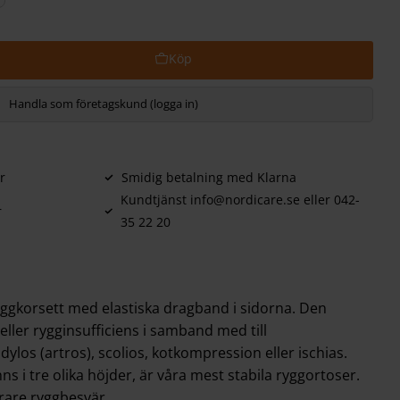
Handla som företagskund (logga in)
r
Smidig betalning med Klarna
Kundtjänst info@nordicare.se eller 042-
r
35 22 20
yggkorsett med elastiska dragband i sidorna. Den
ller rygginsufficiens i samband med till
ylos (artros), scolios, kotkompression eller ischias.
s i tre olika höjder, är våra mest stabila ryggortoser.
årare ryggbesvär.