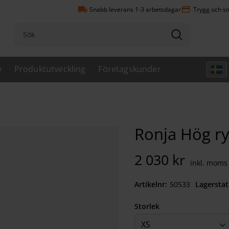
local_shipping
payment
Snabb leverans 1-3 arbetsdagar
Trygg och sm
e
Produktutveckling
Företagskunder
Ronja Hög r
2 030
kr
Artikelnr
505332630
Lagerstat
Storlek
XS