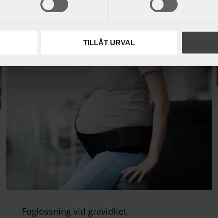
TILLÅT URVAL
Foglossning vid graviditet