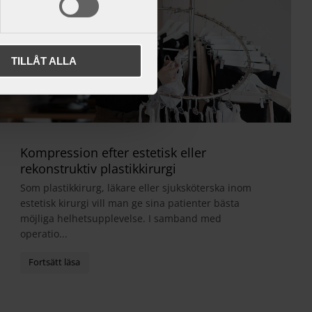
TILLÅT ALLA
Kompression efter estetisk eller
rekonstruktiv plastikkirurgi
Som plastikkirurg, läkare eller sjuksköterska inom
estetisk kirurgi vill man ge sina patienter bästa
möjliga helhetsupplevelse. I samband med
operatio...