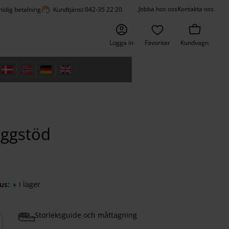
support_agent
Jobba hos oss
Kontakta oss
idig betalning
Kundtjänst 042-35 22 20
Logga in
Favoriter
Kundvagn
yggstöd
us
I lager
Storleksguide och måttagning