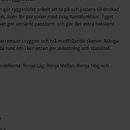
gör ryggstödet enkelt att ta på och justera till önskad
tet, även för personer med svag handfunktion. Tyget
 vilket ger utmärkt passform och gör det extra bekvämt
derremsor i ryggen och två medföljande skenor. Många
a runt om i korsetten ger avlastning och stabilitet.
 modellerna: Ronja Låg, Ronja Mellan, Ronja Hög och
r