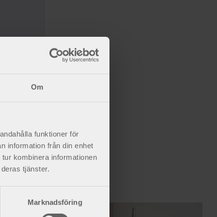
Om
and.
andahålla funktioner för
n information från din enhet
 tur kombinera informationen
deras tjänster.
Marknadsföring