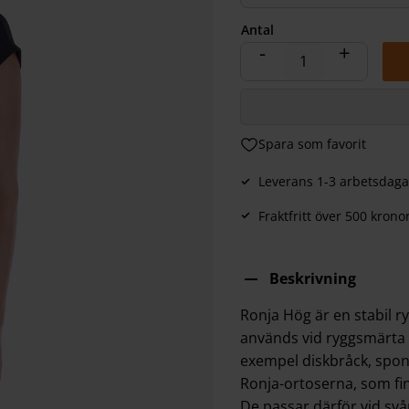
Antal
-
+
Lägg till i favoriter
Leverans 1-3 arbetsdaga
Fraktfritt över 500 krono
Beskrivning
Ronja Hög är en stabil r
används vid ryggsmärta e
exempel diskbråck, spond
Ronja-ortoserna, som finn
De passar därför vid sv