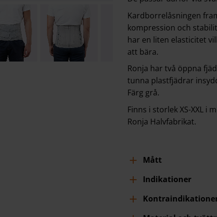
Kardborrelåsningen fram 
kompression och stabili
har en liten elasticitet
att bära.
Ronja har två öppna fjä
tunna plastfjädrar insydd
Färg grå.
Finns i storlek XS-XXL i
Ronja Halvfabrikat.
Mått
Indikationer
Kontraindikatione