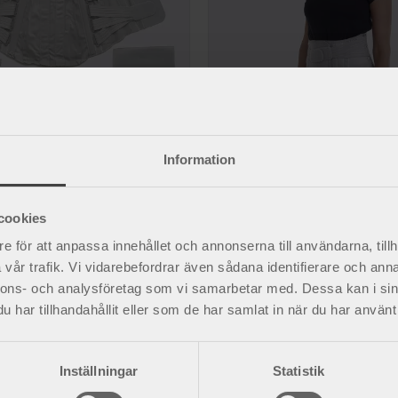
Information
rikat ryggortos
Ronja Hög ryggstöd
tt med elastiska sidoband
Stabil ryggkorsett med elastiska sidob
2 030
kr
cookies
e för att anpassa innehållet och annonserna till användarna, tillh
vår trafik. Vi vidarebefordrar även sådana identifierare och anna
nnons- och analysföretag som vi samarbetar med. Dessa kan i sin
har tillhandahållit eller som de har samlat in när du har använt 
Inställningar
Statistik