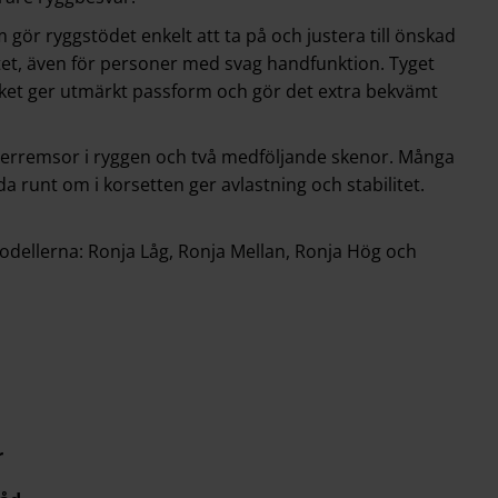
gör ryggstödet enkelt att ta på och justera till önskad
tet, även för personer med svag handfunktion. Tyget
 vilket ger utmärkt passform och gör det extra bekvämt
derremsor i ryggen och två medföljande skenor. Många
a runt om i korsetten ger avlastning och stabilitet.
 modellerna: Ronja Låg, Ronja Mellan, Ronja Hög och
r