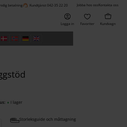
support_agent
Jobba hos oss
Kontakta oss
idig betalning
Kundtjänst 042-35 22 20
Logga in
Favoriter
Kundvagn
ggstöd
us
I lager
Storleksguide och måttagning