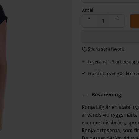
Antal
-
+
Lägg till i favoriter
Leverans 1-3 arbetsdaga
Fraktfritt över 500 krono
Beskrivning
Ronja Låg är en stabil r
används vid ryggsmärta e
exempel diskbråck, spond
Ronja-ortoserna, som finn
De passar därför vid sv