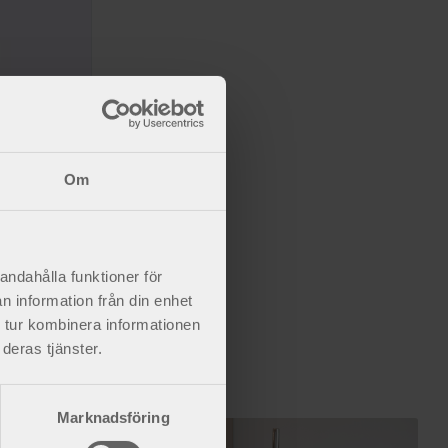
Om
and.
andahålla funktioner för
n information från din enhet
 tur kombinera informationen
deras tjänster.
Marknadsföring