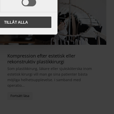
TILLÅT ALLA
Kompression efter estetisk eller
rekonstruktiv plastikkirurgi
Som plastikkirurg, läkare eller sjuksköterska inom
estetisk kirurgi vill man ge sina patienter bästa
möjliga helhetsupplevelse. I samband med
operatio...