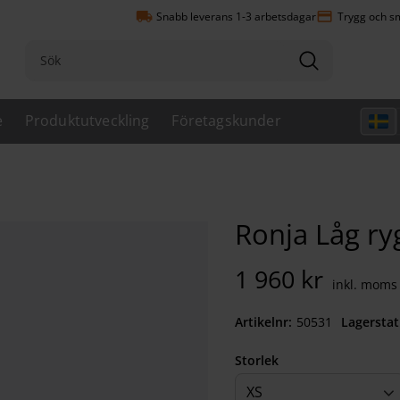
local_shipping
payment
Snabb leverans 1-3 arbetsdagar
Trygg och sm
e
Produktutveckling
Företagskunder
Ronja Låg ry
1 960
kr
Artikelnr
505312630
Lagerstat
Storlek
XS