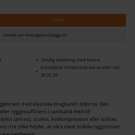
Handla som företagskund (logga in)
r
Smidig betalning med Klarna
Kundtjänst info@nordicare.se eller 042-
r
35 22 20
yggkorsett med elastiska dragband i sidorna. Den
ller rygginsufficiens i samband med till
ylos (artros), scolios, kotkompression eller ischias.
s i tre olika höjder, är våra mest stabila ryggortoser.
årare ryggbesvär.