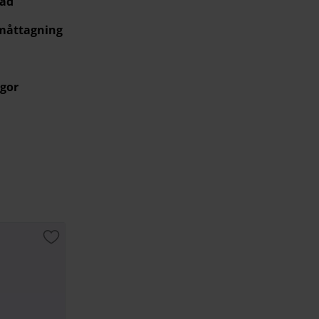
råd
 måttagning
gor
Lägg till i favoriter