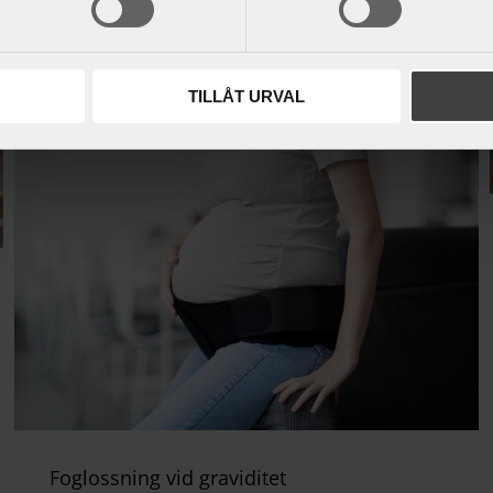
TILLÅT URVAL
Foglossning vid graviditet