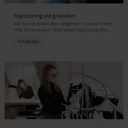
Foglossning vid graviditet
När man är gravid ökar rörligheten i kroppens leder
inför förlossningen. Detta kallas foglossning eller
bäckensmärta och medför ofta att man får ont i...