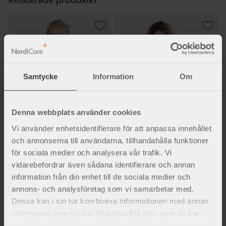
Lägg till i favoriter
Lägg 
Samtycke
Information
Om
Denna webbplats använder cookies
Vi använder enhetsidentifierare för att anpassa innehållet
Mio bröstband
StomiMini stomigördel, 3-
pack
Stabiliserar och positionerar
och annonserna till användarna, tillhandahålla funktioner
bröstimplantat.
Mjukt fixeringsband för fixering av
för sociala medier och analysera vår trafik. Vi
stomibandage.
365
kr
vidarebefordrar även sådana identifierare och annan
860
kr
information från din enhet till de sociala medier och
annons- och analysföretag som vi samarbetar med.
Dessa kan i sin tur kombinera informationen med annan
information som du har tillhandahållit eller som de har
samlat in när du har använt deras tjänster.