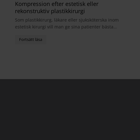
Kompression efter estetisk eller
rekonstruktiv plastikkirurgi
Som plastikkirurg, läkare eller sjuksköterska inom
estetisk kirurgi vill man ge sina patienter bästa
möjliga helhetsupplevelse. I samband med
operatio...