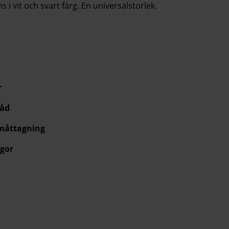
 i vit och svart färg. En universalstorlek.
r
råd
 måttagning
gor