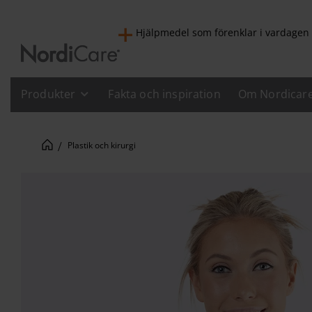
Hjälpmedel som förenklar i vardagen
Produkter
Fakta och inspiration
Om Nordicar
Plastik och kirurgi