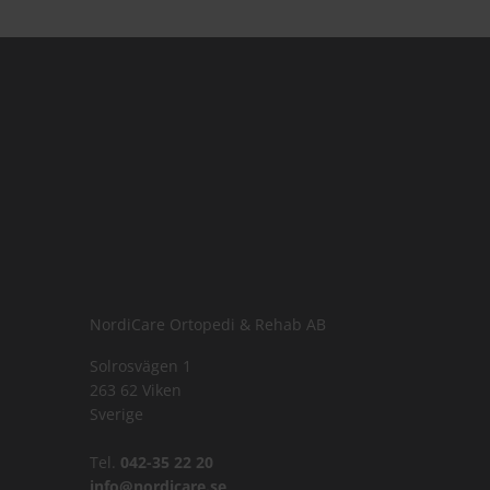
NordiCare Ortopedi & Rehab AB
Solrosvägen 1
263 62 Viken
Sverige
Tel.
042-35 22 20
info@nordicare.se