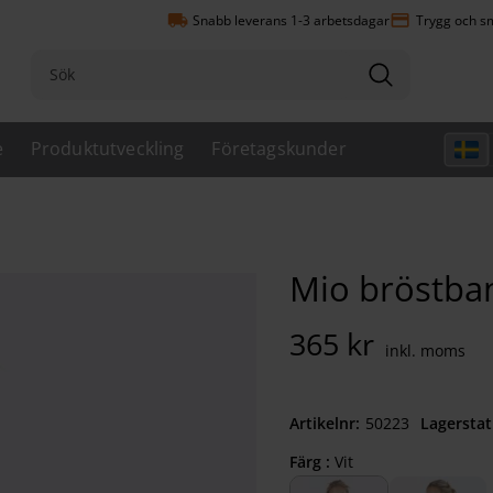
local_shipping
payment
Snabb leverans 1-3 arbetsdagar
Trygg och sm
e
Produktutveckling
Företagskunder
Mio bröstba
365
kr
Artikelnr
502230950
Lagerstat
Färg :
Vit