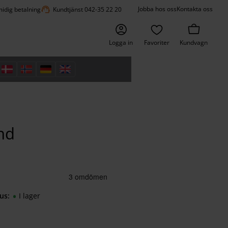
support_agent
Jobba hos oss
Kontakta oss
idig betalning
Kundtjänst 042-35 22 20
Logga in
Favoriter
Kundvagn
nd
us
I lager