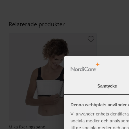
Relaterade produkter
Lägg till i favorite
Samtycke
Denna webbplats använder 
Vi använder enhetsidentifierar
sociala medier och analysera 
Mika fixeringsband
till de sociala medier och a