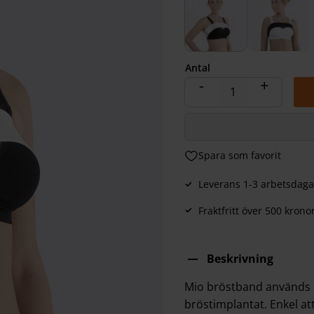
Antal
-
+
Lägg till i favoriter
Leverans 1-3 arbetsdaga
Fraktfritt över 500 krono
Beskrivning
Mio bröstband används po
bröstimplantat. Enkel at