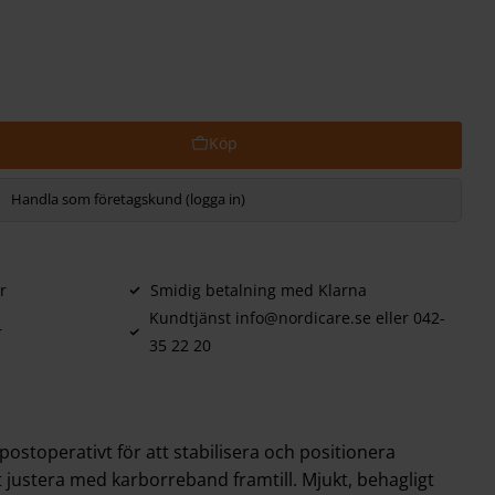
Handla som företagskund (logga in)
r
Smidig betalning med Klarna
Kundtjänst info@nordicare.se eller 042-
r
35 22 20
stoperativt för att stabilisera och positionera
t justera med karborreband framtill. Mjukt, behagligt