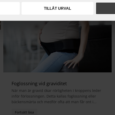
TILLÅT URVAL
Foglossning vid graviditet
När man är gravid ökar rörligheten i kroppens leder
inför förlossningen. Detta kallas foglossning eller
bäckensmärta och medför ofta att man får ont i...