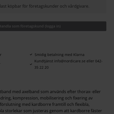
ast köpbar för företagskunder och vårdgivare.
Handla som företagskund (logga in)
r
Smidig betalning med Klarna
Kundtjänst info@nordicare.se eller 042-
r
35 22 20
stband med axelband som används efter thorax- eller
indring, kompression, mobilisering och fixering av
förslutning med kardborre framtill och flexibla,
ibla storlekar som justeras genom att kardborre fäster