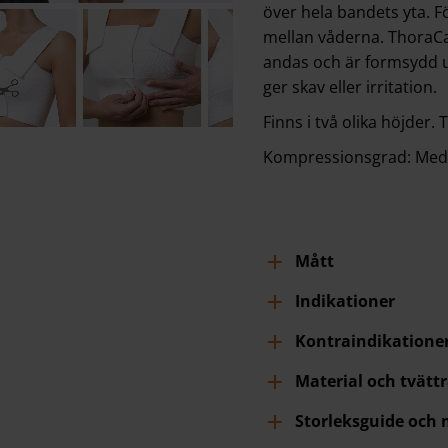
över hela bandets yta. F
mellan våderna. ThoraCare
andas och är formsydd 
ger skav eller irritation.
Finns i två olika höjder
Kompressionsgrad: Medel
Mått
Indikationer
Kontraindikatione
Material och tvätt
Storleksguide och