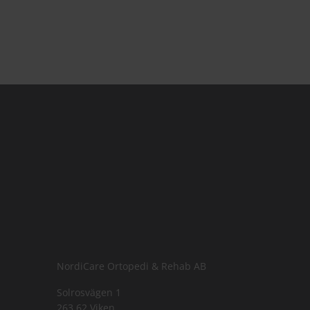
NordiCare Ortopedi & Rehab AB
Solrosvägen 1
263 62 Viken