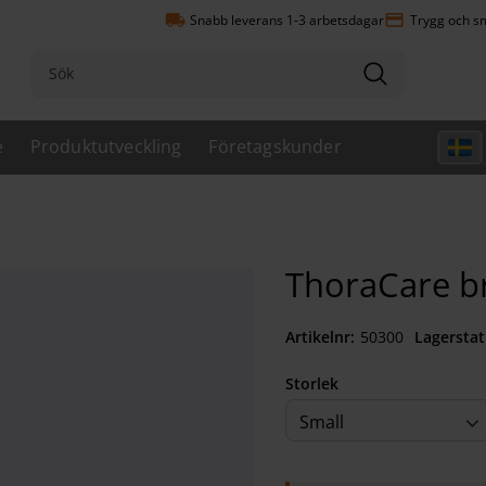
local_shipping
payment
Snabb leverans 1-3 arbetsdagar
Trygg och sm
e
Produktutveckling
Företagskunder
ThoraCare b
Artikelnr
503000940
Lagerstat
Storlek
Small