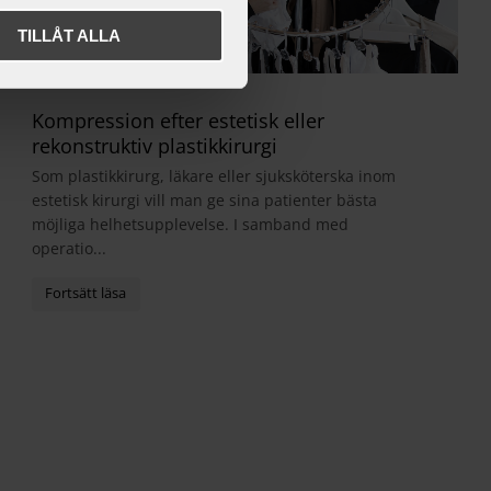
TILLÅT ALLA
Kompression efter estetisk eller
rekonstruktiv plastikkirurgi
Som plastikkirurg, läkare eller sjuksköterska inom
estetisk kirurgi vill man ge sina patienter bästa
möjliga helhetsupplevelse. I samband med
operatio...