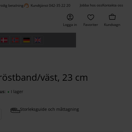
support_agent
Jobba hos oss
Kontakta oss
idig betalning
Kundtjänst 042-35 22 20
Logga in
Favoriter
Kundvagn
röstband/väst, 23 cm
us
I lager
Storleksguide och måttagning