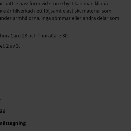
ör bättre passform vid större byst kan man klippa
 är tillverkad i ett följsamt elastiskt material som
under armhålorna. Inga sömmar eller andra delar som
. ThoraCare 23 och ThoraCare 30.
, 2 av 3.
r
råd
 måttagning