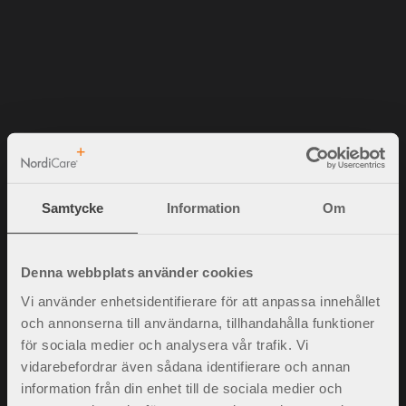
NordiCare Ortopedi & Rehab AB
Samtycke
Information
Om
Solrosvägen 1
263 62 Viken
Sverige
Denna webbplats använder cookies
Vi använder enhetsidentifierare för att anpassa innehållet
Tel.
042-35 22 20
info@nordicare.se
och annonserna till användarna, tillhandahålla funktioner
Organisationsnummer: 556493-4304
för sociala medier och analysera vår trafik. Vi
vidarebefordrar även sådana identifierare och annan
information från din enhet till de sociala medier och