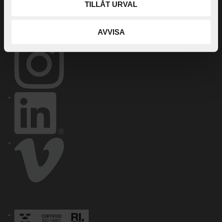
TILLÅT URVAL
AVVISA