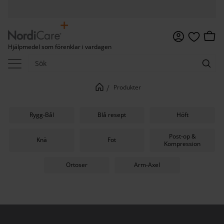
Meny
Kundv
Hjälpmedel som förenklar i vardagen
Favoriter
Produkter
Rygg-Bål
Blå resept
Höft
Post-op &
Knä
Fot
Kompression
Ortoser
Arm-Axel