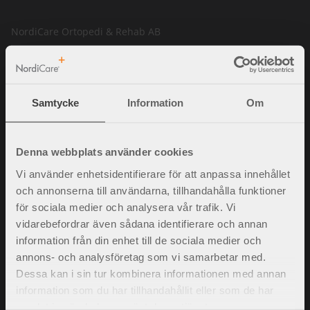
NordiCare Ortopedi & Rehab AB
Solrosvägen 1
263 62 Viken
Sverige
Samtycke
Information
Om
Tel.
042-35 22 20
info@nordicare.se
Organisationsnummer: 556493-4304
Denna webbplats använder cookies
Vi använder enhetsidentifierare för att anpassa innehållet
och annonserna till användarna, tillhandahålla funktioner
för sociala medier och analysera vår trafik. Vi
Frågor och svar
vidarebefordrar även sådana identifierare och annan
Köpvillkor
information från din enhet till de sociala medier och
Policy och cookies
annons- och analysföretag som vi samarbetar med.
Mina sidor
Dessa kan i sin tur kombinera informationen med annan
Kontakta oss
information som du har tillhandahållit eller som de har
Jobba hos oss
samlat in när du har använt deras tjänster.