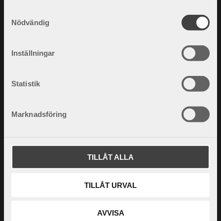
S
Nödvändig
a
m
t
Inställningar
y
c
k
Statistik
e
s
Marknadsföring
v
a
l
TILLÅT ALLA
TILLÅT URVAL
AVVISA