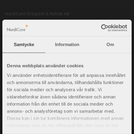
NordiCare Ortopedi & Rehab AB
Solrosvägen 1
263 62 Viken
Sverige
Samtycke
Information
Om
Tel.
042-35 22 20
info@nordicare.se
Organisationsnummer: 556493-4304
Denna webbplats använder cookies
Vi använder enhetsidentifierare för att anpassa innehållet
och annonserna till användarna, tillhandahålla funktioner
för sociala medier och analysera vår trafik. Vi
Frågor och svar
vidarebefordrar även sådana identifierare och annan
Köpvillkor
information från din enhet till de sociala medier och
Policy och cookies
annons- och analysföretag som vi samarbetar med.
Mina sidor
Dessa kan i sin tur kombinera informationen med annan
Kontakta oss
information som du har tillhandahållit eller som de har
Jobba hos oss
samlat in när du har använt deras tjänster.