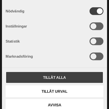
S
Nödvändig
a
m
t
Inställningar
y
c
k
Statistik
e
s
Marknadsföring
v
a
l
TILLÅT ALLA
TILLÅT URVAL
AVVISA