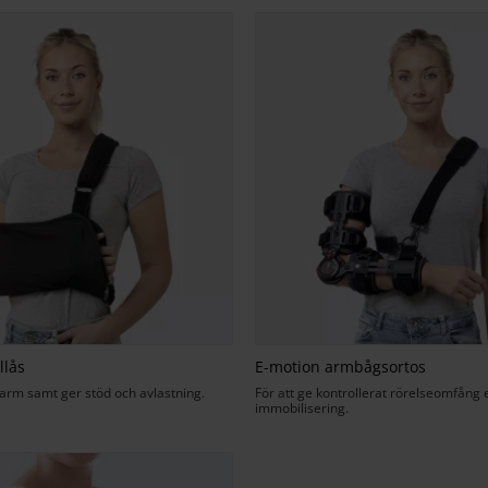
llås
E-motion armbågsortos
 arm samt ger stöd och avlastning.
För att ge kontrollerat rörelseomfång e
immobilisering.