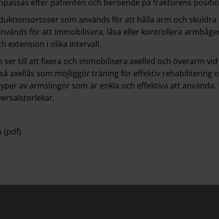
npassas efter patienten och beroende på frakturens positio
bduktionsortoser som används för att hålla arm och skuldra 
används för att immobilisera, låsa eller kontrollera armbå
h extension i olika intervall.
h ser till att fixera och immobilisera axelled och överarm vid
så axellås som möjliggör träning för effektiv rehabilitering
 typer av armslingor som är enkla och effektiva att använda
ersalstorlekar.
 (pdf)