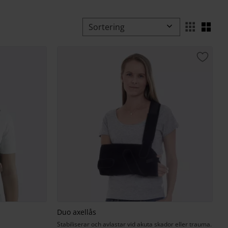
Välj sortering
Välj
Lägg til
Duo axellås
Stabiliserar och avlastar vid akuta skador eller trauma.