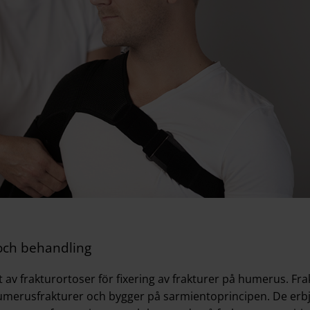
 och behandling
t av frakturortoser för fixering av frakturer på humerus. F
umerusfrakturer och bygger på sarmientoprincipen. De erbju