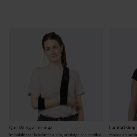
QuickSling armslinga
ComfortSling
Immobiliserar bekvämt skuldra, armbåge och handled.
Avsedd att använ