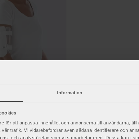
 Kort frakturortos
Information
hindra rörelse av humerussegment.
cookies
e för att anpassa innehållet och annonserna till användarna, tillh
vår trafik. Vi vidarebefordrar även sådana identifierare och anna
öna att bära
nnons- och analysföretag som vi samarbetar med. Dessa kan i sin