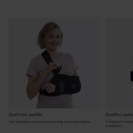
DuoTrain axellås
DuoPlus axell
Ger bekvämt stöd och avlastning vid axelproblem.
Tvådelad immobi
axelleden.