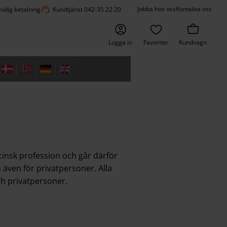
support_agent
Jobba hos oss
Kontakta oss
idig betalning
Kundtjänst 042-35 22 20
Logga in
Favoriter
Kundvagn
cinsk profession och går därför
a även för privatpersoner. Alla
ch privatpersoner.