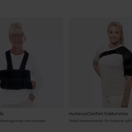
ås
HumerusComfort frakturortos
liseringsortos som avlastar
Stabil överarmsortos för frakturer på