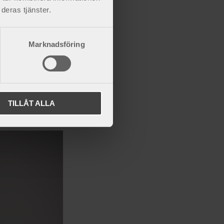
deras tjänster.
lade för att smärtlindra,
bilitet som kan fås i samband
Marknadsföring
ering, justering, användning
änns trygga och bekväma att
hur ortosen provas ut och
TILLÅT ALLA