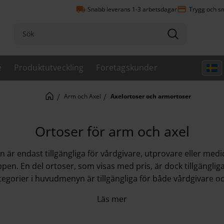
local_shipping
payment
Snabb leverans 1-3 arbetsdagar
Trygg och sm
e
Produktutveckling
Företagskunder
Arm och Axel
Axelortoser och armortoser
Ortoser för arm och axel
 är endast tillgängliga för vårdgivare, utprovare eller medi
pen. En del ortoser, som visas med pris, är dock tillgänglig
egorier i huvudmenyn är tillgängliga för både vårdgivare o
Läs mer