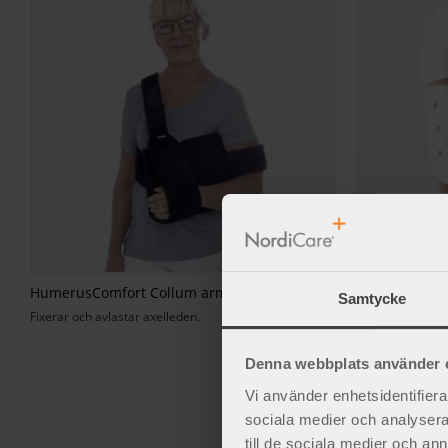
HumerusComfort Collum armslinga
HumerusStabil
Samtycke
Fixerar och avlastar axelleden.
För att helt för
Denna webbplats använder 
Vi använder enhetsidentifierar
sociala medier och analysera 
Enkla att använda och sk
till de sociala medier och a