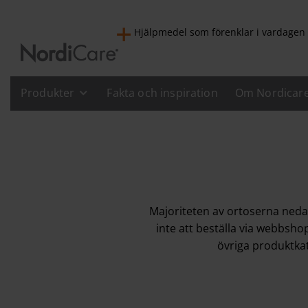
Hjälpmedel som förenklar i vardagen
Produkter
Fakta och inspiration
Om Nordicar
Majoriteten av ortoserna nedan
inte att beställa via webbshop
övriga produktkat