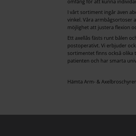
omfång för att kunna individa
I vårt sortiment ingår även a
vinkel. Våra armbågsortoser 
möjlighet att justera flexion oc
Ett axellås fästs runt bålen oc
postoperativt. Vi erbjuder ock
sortimentet finns också olika
patienten och har smarta univ
Hämta Arm- & Axelbroschyren