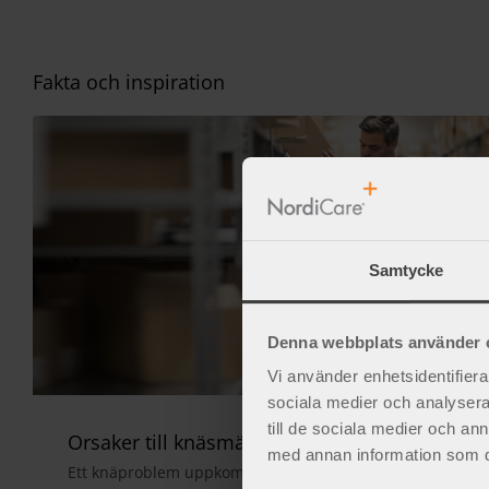
Fakta och inspiration
Samtycke
Denna webbplats använder 
Vi använder enhetsidentifierar
sociala medier och analysera 
till de sociala medier och a
Orsaker till knäsmärta
med annan information som du 
Ett knäproblem uppkommer ofta i samband med