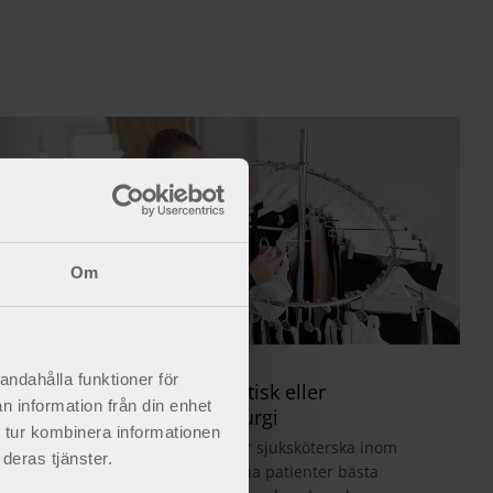
Om
andahålla funktioner för
Kompression efter estetisk eller
n information från din enhet
rekonstruktiv plastikkirurgi
 tur kombinera informationen
Som plastikkirurg, läkare eller sjuksköterska inom
deras tjänster.
estetisk kirurgi vill man ge sina patienter bästa