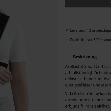
Leverans 1-3 arbetsdaga
Fraktfritt över 500 krono
Beskrivning
Axellåstet SmartCuff låse
att fullständigt förhind
oelastiskt band runt ö
över axel låser underar
Vid rörelseträning kan 
armen utan att ändra ö
erbjuds fri rörelsefrihet.