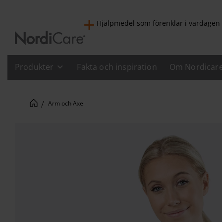
Hjälpmedel som förenklar i vardagen
Produkter
Fakta och inspiration
Om Nordicar
Arm och Axel