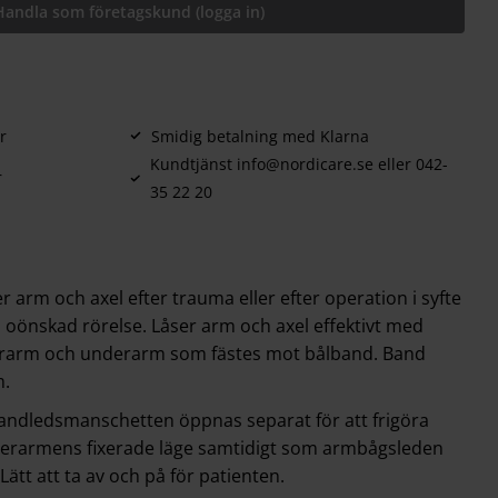
Handla som företagskund (logga in)
r
Smidig betalning med Klarna
Kundtjänst info@nordicare.se eller 042-
r
35 22 20
r arm och axel efter trauma eller efter operation i syfte
ra oönskad rörelse. Låser arm och axel effektivt med
verarm och underarm som fästes mot bålband. Band
m.
handledsmanschetten öppnas separat för att frigöra
verarmens fixerade läge samtidigt som armbågsleden
 Lätt att ta av och på för patienten.