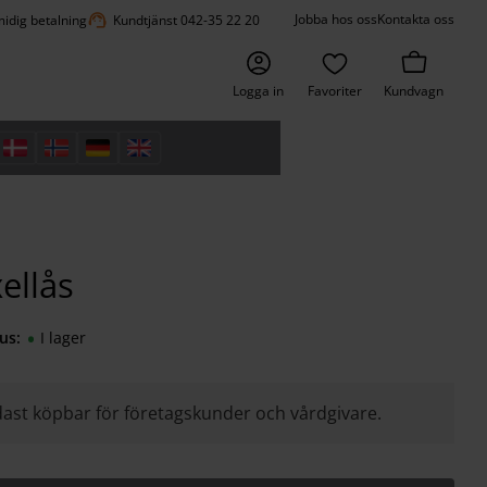
support_agent
Jobba hos oss
Kontakta oss
idig betalning
Kundtjänst 042-35 22 20
Logga in
Favoriter
Kundvagn
ellås
us
I lager
ast köpbar för företagskunder och vårdgivare.