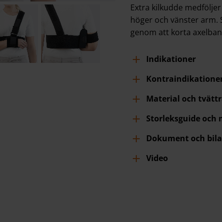
Extra kilkudde medfölje
höger och vänster arm. S
genom att korta axelban
Indikationer
Kontraindikatione
Material och tvätt
Storleksguide och
Dokument och bila
Video