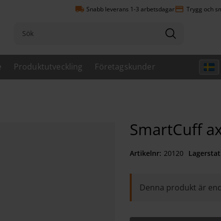
local_shipping
payment
Snabb leverans 1-3 arbetsdagar
Trygg och sm
e
Produktutveckling
Företagskunder
SmartCuff ax
Artikelnr
201200040
Lagerstat
Denna produkt är end