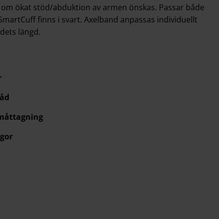
r om ökat stöd/abduktion av armen önskas. Passar både
martCuff finns i svart. Axelband anpassas individuellt
dets längd.
r
råd
 måttagning
gor