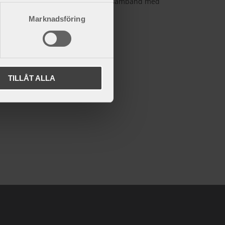
möjliga helhetsupplevelse. I samband med
operatio...
Marknadsföring
TILLÅT ALLA