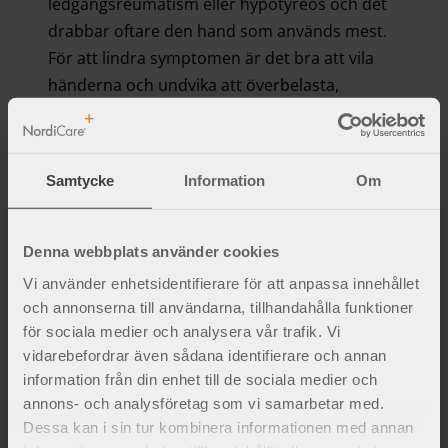
ledgångsreumatism eller hypotyreos och det
drabbar oftare den hand som används mest.
För att lindra symptomen är det bra att vila
händerna och undvika att överbelasta,
speciellt den mest använda handen.
Ett
handledsskydd
med skena kan hjälpa till att
avlasta och hålla handlederna raka så att
Samtycke
Information
Om
nerven inte kläms. Handledsskyddet kan
användas bara på natten eller hela dygnet vid
behov. Skenan i skyddet har en viktig funktion
Denna webbplats använder cookies
att stabilisera och hålla handen i neutral
Vi använder enhetsidentifierare för att anpassa innehållet
position.
och annonserna till användarna, tillhandahålla funktioner
för sociala medier och analysera vår trafik. Vi
vidarebefordrar även sådana identifierare och annan
information från din enhet till de sociala medier och
annons- och analysföretag som vi samarbetar med.
HAND
Dessa kan i sin tur kombinera informationen med annan