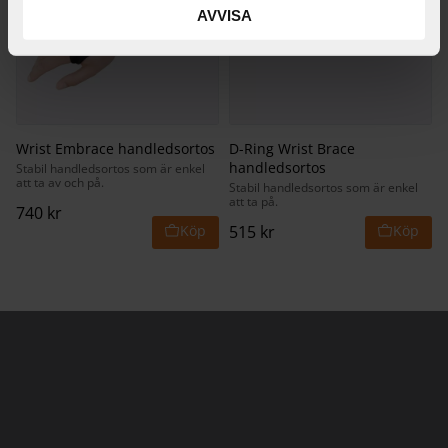
AVVISA
Wrist Embrace handledsortos
D-Ring Wrist Brace
handledsortos
Stabil handledsortos som är enkel
att ta av och på.
Stabil handledsortos som är enkel
att ta på.
740
kr
515
kr