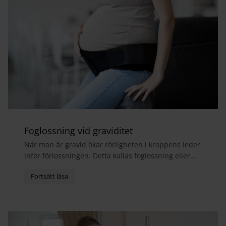
Foglossning vid graviditet
När man är gravid ökar rörligheten i kroppens leder
inför förlossningen. Detta kallas foglossning eller
bäckensmärta och medför ofta att man får ont i...