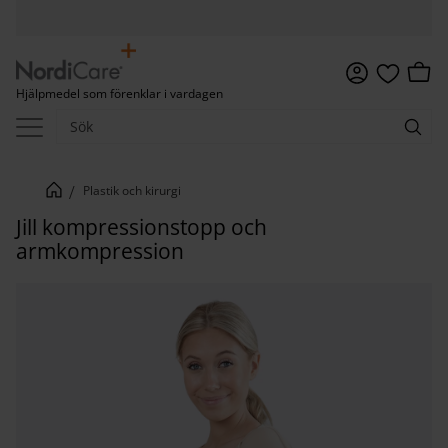
Meny
Kundv
Hjälpmedel som förenklar i vardagen
Favoriter
Plastik och kirurgi
Jill kompressionstopp och
armkompression