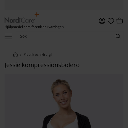
Meny
Kundv
Hjälpmedel som förenklar i vardagen
Favoriter
Plastik och kirurgi
Jessie kompressionsbolero