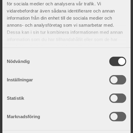
för sociala medier och analysera vår trafik. Vi
vidarebefordrar även sådana identifierare och annan
information från din enhet till de sociala medier och
annons- och analysföretag som vi samarbetar med.
Dessa kan i sin tur kombinera informationen med annan
information som du har tillhandahållit eller som de har
samlat in när du har använt deras tjänster.
S
Orsaker till knäsmärta
Nödvändig
a
Ett knäproblem uppkommer ofta i samband med
m
överbelastning eller skada. Inte sällan är det
t
Inställningar
meniskerna, sidoledbanden eller främre korsband
y
som blir sk...
c
k
Statistik
e
s
Marknadsföring
v
a