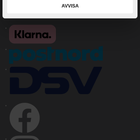
Mina sidor
AVVISA
Kontakta oss
Jobba hos oss