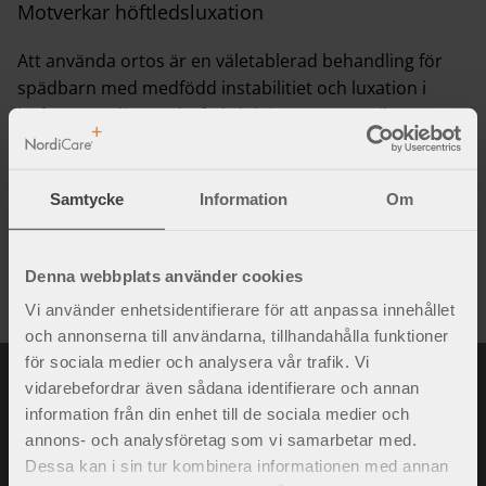
Motverkar höftledsluxation
Att använda ortos är en väletablerad behandling för
spädbarn med medfödd instabilitiet och luxation i
höften. NordiCares höftabduktionsortos Frejka
positionerar höftlederna och motverkar
höfledsluxation. Höftlederna kommer i en gynnsam
position och besvärar varken barnet eller minskar
Samtycke
Information
Om
möjligheten att bära eller sköta om barnet.
Denna webbplats använder cookies
Vi använder enhetsidentifierare för att anpassa innehållet
och annonserna till användarna, tillhandahålla funktioner
för sociala medier och analysera vår trafik. Vi
vidarebefordrar även sådana identifierare och annan
information från din enhet till de sociala medier och
annons- och analysföretag som vi samarbetar med.
Dessa kan i sin tur kombinera informationen med annan