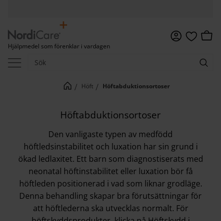
Meny
Kundv
Hjälpmedel som förenklar i vardagen
Favoriter
Höft
Höftabduktionsortoser
Höftabduktionsortoser
Den vanligaste typen av medfödd
höftledsinstabilitet och luxation har sin grund i
ökad ledlaxitet. Ett barn som diagnostiserats med
neonatal höftinstabilitet eller luxation bör få
höftleden positionerad i vad som liknar grodläge.
Denna behandling skapar bra förutsättningar för
att höftlederna ska utvecklas normalt. För
höftskyddsprodukter, klicka på Höftskydd i