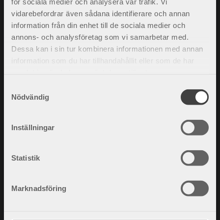
för sociala medier och analysera vår trafik. Vi
Tel.
042-35 22 20
vidarebefordrar även sådana identifierare och annan
info@nordicare.se
information från din enhet till de sociala medier och
Organisationsnummer: 556493-4304
annons- och analysföretag som vi samarbetar med.
Dessa kan i sin tur kombinera informationen med annan
information som du har tillhandahållit eller som de har
samlat in när du har använt deras tjänster.
Frågor och svar
S
Köpvillkor
Nödvändig
a
Policy och cookies
m
Mina sidor
t
Kontakta oss
Inställningar
y
Jobba hos oss
c
k
Statistik
e
s
Marknadsföring
v
a
l