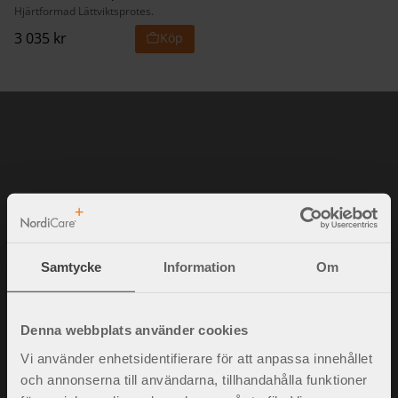
Hjärtformad Lättviktsprotes.
3 035
kr
Samtycke
Information
Om
NordiCare Ortopedi & Rehab AB
Denna webbplats använder cookies
Solrosvägen 1
Vi använder enhetsidentifierare för att anpassa innehållet
263 62 Viken
och annonserna till användarna, tillhandahålla funktioner
Sverige