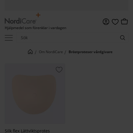
Meny
Kundv
Hjälpmedel som förenklar i vardagen
Favoriter
Om NordiCare
Bröstproteser vårdgivare
Lägg till i favoriter
Silk flex Lättviktsprotes