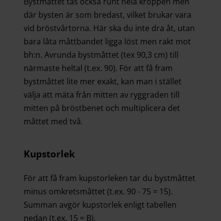
Bystmåttet tas också runt hela kroppen men
där bysten är som bredast, vilket brukar vara
vid bröstvårtorna. Här ska du inte dra åt, utan
bara låta måttbandet ligga löst men rakt mot
bh:n. Avrunda bystmåttet (tex 90,3 cm) till
närmaste heltal (t.ex. 90). För att få fram
bystmåttet lite mer exakt, kan man i stället
välja att mäta från mitten av ryggraden till
mitten på bröstbenet och multiplicera det
måttet med två.
Kupstorlek
För att få fram kupstorleken tar du bystmåttet
minus omkretsmåttet (t.ex. 90 - 75 = 15).
Summan avgör kupstorlek enligt tabellen
nedan (t.ex. 15 = B).