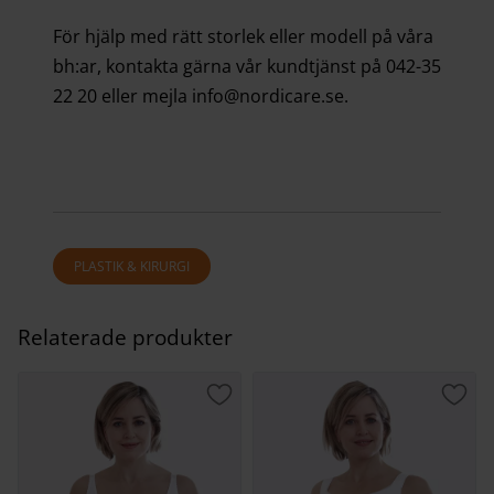
För hjälp med rätt storlek eller modell på våra
bh:ar, kontakta gärna vår kundtjänst på 042-35
22 20 eller mejla info@nordicare.se.
PLASTIK & KIRURGI
Relaterade produkter
Lägg till i favoriter
Lägg 