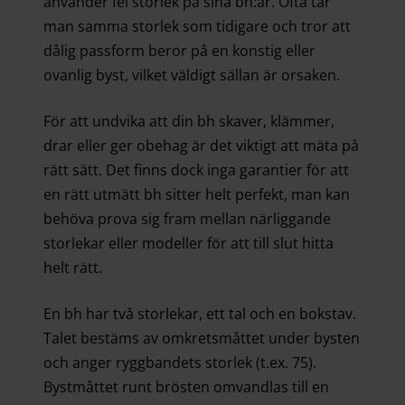
använder fel storlek på sina bh:ar. Ofta tar
man samma storlek som tidigare och tror att
dålig passform beror på en konstig eller
ovanlig byst, vilket väldigt sällan är orsaken.
För att undvika att din bh skaver, klämmer,
drar eller ger obehag är det viktigt att mäta på
rätt sätt. Det finns dock inga garantier för att
en rätt utmätt bh sitter helt perfekt, man kan
behöva prova sig fram mellan närliggande
storlekar eller modeller för att till slut hitta
helt rätt.
En bh har två storlekar, ett tal och en bokstav.
Talet bestäms av omkretsmåttet under bysten
och anger ryggbandets storlek (t.ex. 75).
Bystmåttet runt brösten omvandlas till en