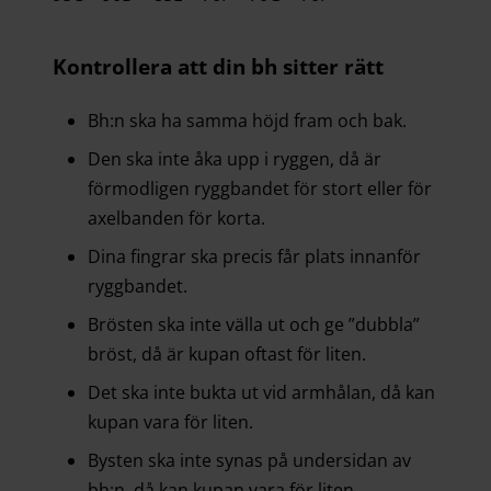
Kontrollera att din bh sitter rätt
Bh:n ska ha samma höjd fram och bak.
Den ska inte åka upp i ryggen, då är
förmodligen ryggbandet för stort eller för
axelbanden för korta.
Dina fingrar ska precis får plats innanför
ryggbandet.
Brösten ska inte välla ut och ge ”dubbla”
bröst, då är kupan oftast för liten.
Det ska inte bukta ut vid armhålan, då kan
kupan vara för liten.
Bysten ska inte synas på undersidan av
bh:n, då kan kupan vara för liten.