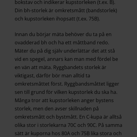
bokstav och indikerar kupstorleken (t.ex. B).
Din bh-storlek är omkretsmått (bandstorlek)
och kupstorleken ihopsatt (t.ex. 75B).
Innan du börjar mäta behöver du ta på en
ovadderad bh och ha ett måttband redo.
Mäter du på dig själv underlättar det att stå
vid en spegel, annars kan man med fördel be
en vän att mäta. Ryggbandets storlek är
viktigast, därför bör man alltid ta
omkretsmåttet först. Ryggbandsmåttet ligger
sen till grund för vilken kupstorlek du ska ha.
Många tror att kupstorleken anger bystens
storlek, men den avser skillnaden på
omkretsmått och bystmått. En C-kupa är alltså
olika stor i storlekarna 70C och 90C. På samma
sätt är kuporna hos 80A och 75B lika stora och