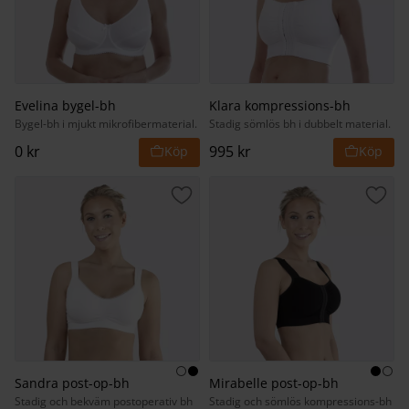
Evelina bygel-bh
Klara kompressions-bh
Bygel-bh i mjukt mikrofibermaterial.
Stadig sömlös bh i dubbelt material.
0
kr
995
kr
Lägg till i favoriter
Lägg 
Sandra post-op-bh
Mirabelle post-op-bh
Stadig och bekväm postoperativ bh
Stadig och sömlös kompressions-bh