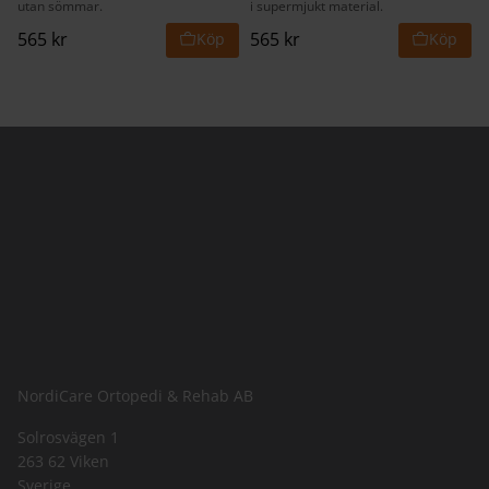
utan sömmar.
i supermjukt material.
565
kr
565
kr
NordiCare Ortopedi & Rehab AB
Solrosvägen 1
263 62 Viken
Sverige