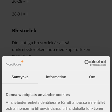
26-28 = H
28-31 = I
Bh-storlek
Din slutliga bh-storlek är alltså
omkretsstorleken ihop med kupstorleken
(t.ex. 75 B).
Samtycke
Information
Om
Denna webbplats använder cookies
Vi använder enhetsidentifierare för att anpassa innehållet
och annonserna till användarna, tillhandahålla funktioner