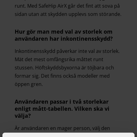
runt. Med SafeHip AirX går det fint att sova på
sidan utan att skydden upplevs som störande.
Hur gör man med val av storlek om
användaren har inkontinensskydd?
Inkontinensskydd påverkar inte val av storlek.
Mät det mest omfångsrika måttet runt
stussen. Höftskyddsbyxorna är töjbara och
formar sig. Det finns också modeller med
öppen gren.
Användaren passar i två storlekar
enligt mått-tabellen. Vilken ska vi
välja?
Är användaren en mager person, välj den
mindre storleken och omvänt om det är en