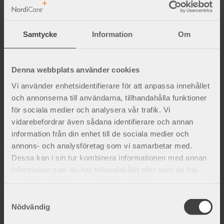
person med kraftigare mage eller lår.
SafeHip® ska inte sitta åt eller kännas
Samtycke
Information
Om
obehagliga.
Varför rekommenderas fastsydda
Denna webbplats använder cookies
skydd?
Vi använder enhetsidentifierare för att anpassa innehållet
och annonserna till användarna, tillhandahålla funktioner
När skydden är fastsydda sitter de alltid rätt
för sociala medier och analysera vår trafik. Vi
placerade och riskerar inte att försvinna i
vidarebefordrar även sådana identifierare och annan
tvätthanteringen. SafeHip-skydden klarar både
information från din enhet till de sociala medier och
tvätt och torktumling utan problem.
annons- och analysföretag som vi samarbetar med.
Hygieniskt och säkert.
Dessa kan i sin tur kombinera informationen med annan
information som du har tillhandahållit eller som de har
Är det meningsfullt att använda
samlat in när du har använt deras tjänster.
höftskydds-byxor om man redan haft
S
en höftfraktur?
Nödvändig
a
m