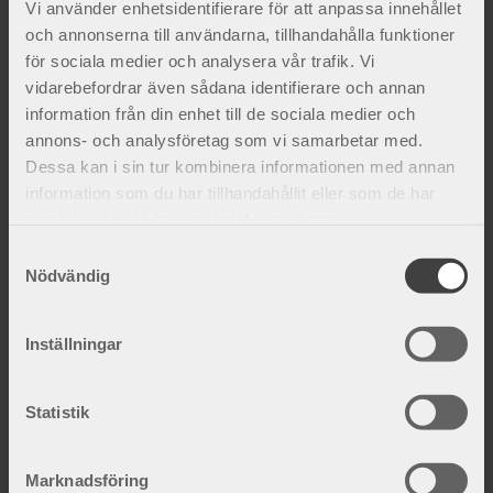
Vi använder enhetsidentifierare för att anpassa innehållet
och annonserna till användarna, tillhandahålla funktioner
Lägg till i favoriter
Lägg 
för sociala medier och analysera vår trafik. Vi
vidarebefordrar även sådana identifierare och annan
information från din enhet till de sociala medier och
annons- och analysföretag som vi samarbetar med.
Dessa kan i sin tur kombinera informationen med annan
information som du har tillhandahållit eller som de har
samlat in när du har använt deras tjänster.
ViraRak 20 cm gördel
Vira x2 gördel
S
Nödvändig
Ger effektivt stöd och kompression
Ger effektivt stöd och kompression
a
över bålen.
över bålen.
m
900
kr
1 220
kr
t
Inställningar
y
c
k
Statistik
e
Fakta och inspiration
s
Marknadsföring
v