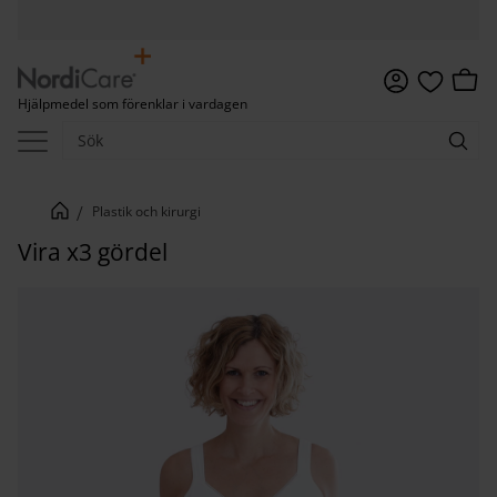
Meny
Kundv
Hjälpmedel som förenklar i vardagen
Favoriter
Plastik och kirurgi
Vira x3 gördel