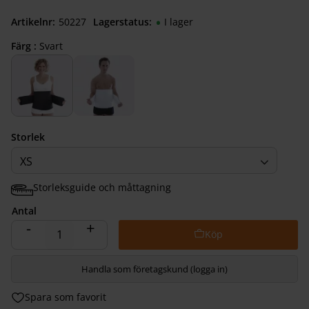
Artikelnr
502270030
Lagerstatus
I lager
Färg :
Svart
Storlek
XS
Storleksguide och måttagning
Antal
-
+
Handla som företagskund (logga in)
Lägg till i favoriter