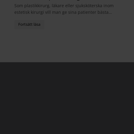
Som plastikkirurg, läkare eller sjuksköterska inom
estetisk kirurgi vill man ge sina patienter bästa
möjliga helhetsupplevelse. I samband med
operatio...