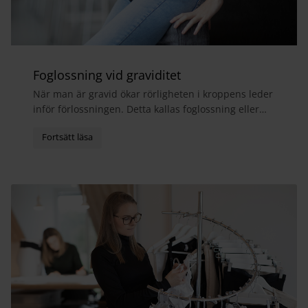
Foglossning vid graviditet
När man är gravid ökar rörligheten i kroppens leder
inför förlossningen. Detta kallas foglossning eller
bäckensmärta och medför ofta att man får ont i...