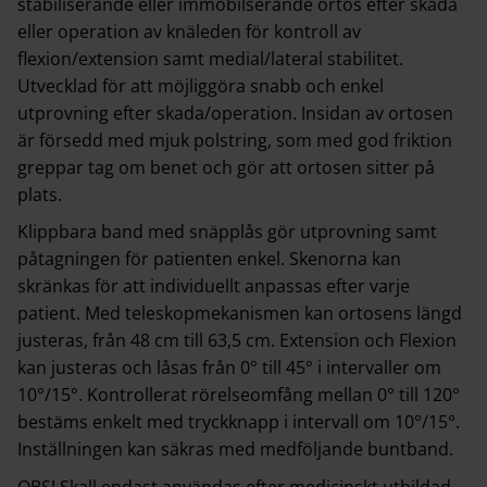
stabiliserande eller immobilserande ortos efter skada
eller operation av knäleden för kontroll av
flexion/extension samt medial/lateral stabilitet.
Utvecklad för att möjliggöra snabb och enkel
utprovning efter skada/operation. Insidan av ortosen
är försedd med mjuk polstring, som med god friktion
greppar tag om benet och gör att ortosen sitter på
plats.
Klippbara band med snäpplås gör utprovning samt
påtagningen för patienten enkel. Skenorna kan
skränkas för att individuellt anpassas efter varje
patient. Med teleskopmekanismen kan ortosens längd
justeras, från 48 cm till 63,5 cm. Extension och Flexion
kan justeras och låsas från 0° till 45° i intervaller om
10°/15°. Kontrollerat rörelseomfång mellan 0° till 120°
bestäms enkelt med tryckknapp i intervall om 10°/15°.
Inställningen kan säkras med medföljande buntband.
OBS! Skall endast användas efter medicinskt utbildad