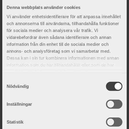
Denna webbplats använder cookies
Vi använder enhetsidentifierare för att anpassa innehållet
Fakta och inspiration
och annonserna till användarna, tillhandahålla funktioner
för sociala medier och analysera vår trafik. Vi
vidarebefordrar även sådana identifierare och annan
information från din enhet till de sociala medier och
annons- och analysföretag som vi samarbetar med.
Dessa kan i sin tur kombinera informationen med annan
information som du har tillhandahållit eller som de har
samlat in när du har använt deras tjänster.
S
Nödvändig
a
m
t
Inställningar
y
Orsaker till knäsmärta
c
Ett knäproblem uppkommer ofta i samband med
k
Statistik
överbelastning eller skada. Inte sällan är det
e