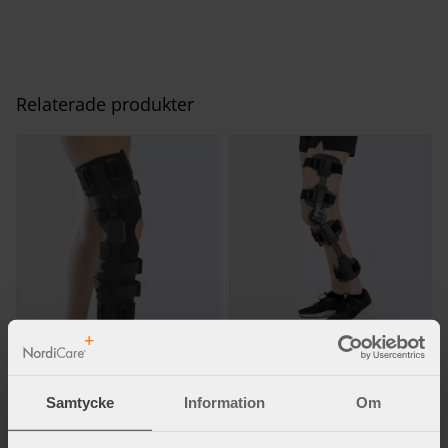
Relaterade produkter
AiryROM Post-op knäskydd
TK ROM post-op knäortos
Stabiliserande knäskydd i
Efter skada eller operation.
omlottmodell.
Samtycke
Information
Om