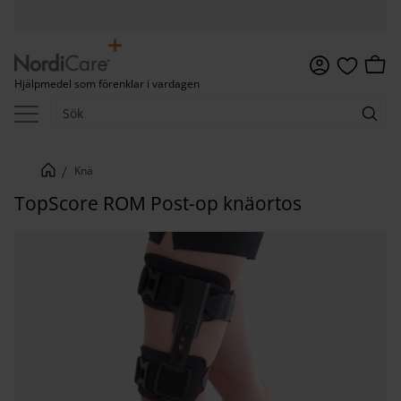
Meny
Kundv
Hjälpmedel som förenklar i vardagen
Favoriter
Knä
TopScore ROM Post-op knäortos