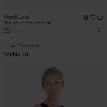
Meny
Kundv
Hjälpmedel som förenklar i vardagen
Favoriter
Plastik och kirurgi
Sophia BH