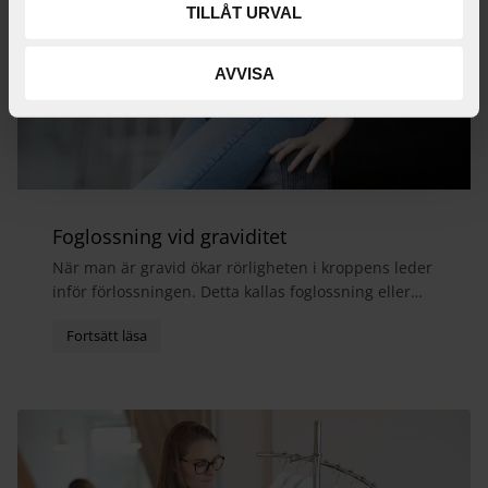
TILLÅT URVAL
AVVISA
Foglossning vid graviditet
När man är gravid ökar rörligheten i kroppens leder
inför förlossningen. Detta kallas foglossning eller
bäckensmärta och medför ofta att man får ont i...