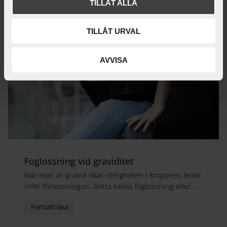
TILLÅT ALLA
TILLÅT URVAL
AVVISA
Foglossning vid graviditet
När man är gravid ökar rörligheten i kroppens leder
inför förlossningen. Detta kallas foglossning eller
bäckensmärta och medför ofta att man får ont i...