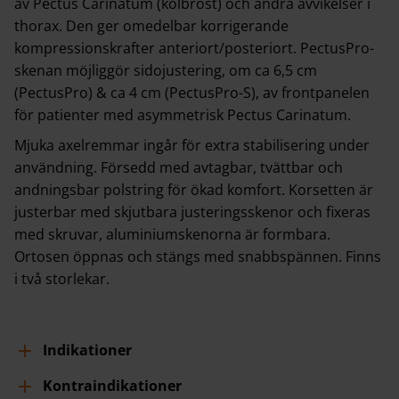
av Pectus Carinatum (kölbröst) och andra avvikelser i
thorax. Den ger omedelbar korrigerande
kompressionskrafter anteriort/posteriort. PectusPro-
skenan möjliggör sidojustering, om ca 6,5 cm
(PectusPro) & ca 4 cm (PectusPro-S), av frontpanelen
för patienter med asymmetrisk Pectus Carinatum.
Mjuka axelremmar ingår för extra stabilisering under
användning. Försedd med avtagbar, tvättbar och
andningsbar polstring för ökad komfort. Korsetten är
justerbar med skjutbara justeringsskenor och fixeras
med skruvar, aluminiumskenorna är formbara.
Ortosen öppnas och stängs med snabbspännen. Finns
i två storlekar.
Indikationer
Kontraindikationer