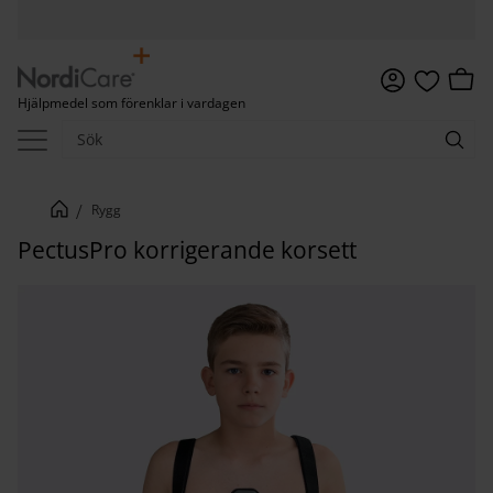
Meny
Kundv
Hjälpmedel som förenklar i vardagen
Favoriter
Rygg
PectusPro korrigerande korsett