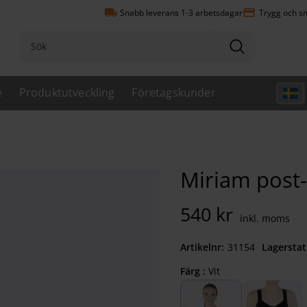
local_shipping
payment
Snabb leverans 1-3 arbetsdagar
Trygg och sm
e
Produktutveckling
Företagskunder
Miriam post
540
kr
Artikelnr
311540930
Lagerstat
Färg :
Vit