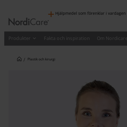
Hjälpmedel som förenklar i vardagen
Produkter
Fakta och inspiration
Om Nordicar
Plastik och kirurgi