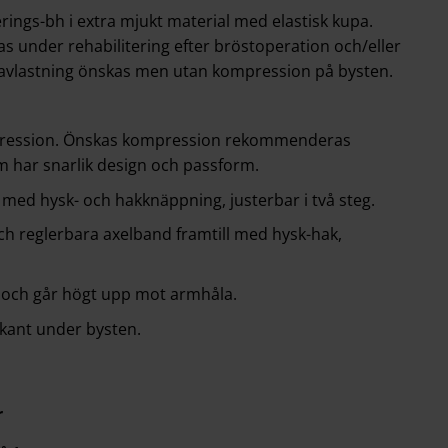
rings-bh i extra mjukt material med elastisk kupa.
s under rehabilitering efter bröstoperation och/eller
 avlastning önskas men utan kompression på bysten.
pression. Önskas kompression rekommenderas
m har snarlik design och passform.
med hysk- och hakknäppning, justerbar i två steg.
ch reglerbara axelband framtill med hysk-hak,
n och går högt upp mot armhåla.
 kant under bysten.
r