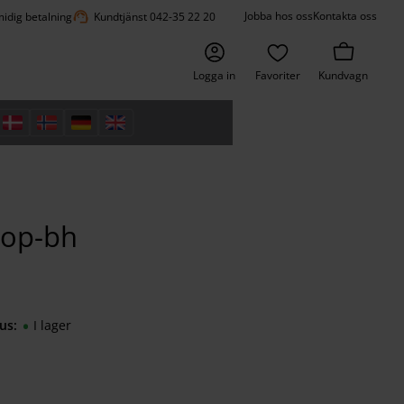
support_agent
Jobba hos oss
Kontakta oss
idig betalning
Kundtjänst 042-35 22 20
Logga in
Favoriter
Kundvagn
-op-bh
us
I lager