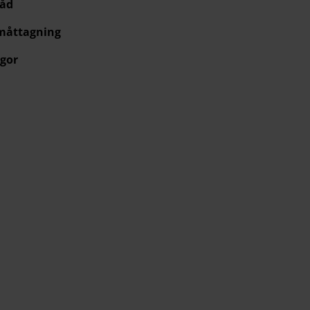
råd
 måttagning
gor