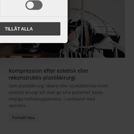
TILLÅT ALLA
Kompression efter estetisk eller
rekonstruktiv plastikkirurgi
Som plastikkirurg, läkare eller sjuksköterska inom
estetisk kirurgi vill man ge sina patienter bästa
möjliga helhetsupplevelse. I samband med
operatio...