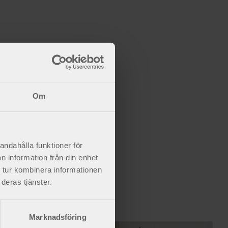
Om
andahålla funktioner för
n information från din enhet
 tur kombinera informationen
deras tjänster.
Marknadsföring