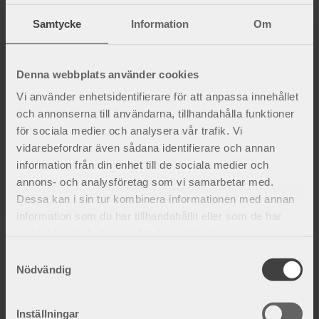
Samtycke
Information
Om
Orsaker till knäsmärta
Denna webbplats använder cookies
Ett knäproblem uppkommer ofta i samband med
Vi använder enhetsidentifierare för att anpassa innehållet
överbelastning eller skada. Inte sällan är det
och annonserna till användarna, tillhandahålla funktioner
meniskerna, sidoledbanden eller främre korsband
för sociala medier och analysera vår trafik. Vi
som blir sk...
vidarebefordrar även sådana identifierare och annan
information från din enhet till de sociala medier och
annons- och analysföretag som vi samarbetar med.
Dessa kan i sin tur kombinera informationen med annan
information som du har tillhandahållit eller som de har
samlat in när du har använt deras tjänster.
S
Nödvändig
a
m
t
Inställningar