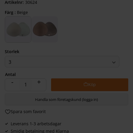
Artikelnr
306240803
Färg :
Beige
Storlek
3
Antal
-
+
Handla som företagskund (logga in)
Lägg till i favoriter
Leverans 1-3 arbetsdagar
Smidig betalning med Klarna