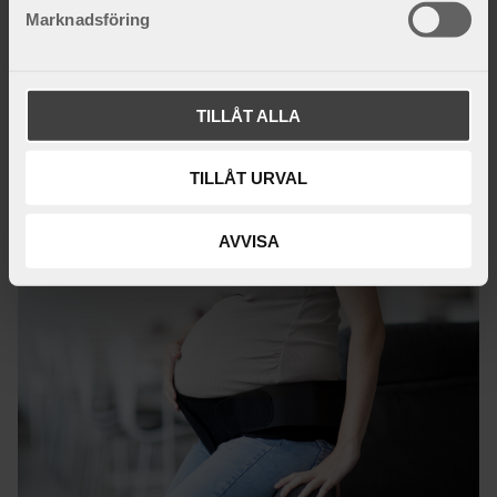
s
Marknadsföring
v
a
l
TILLÅT ALLA
TILLÅT URVAL
AVVISA