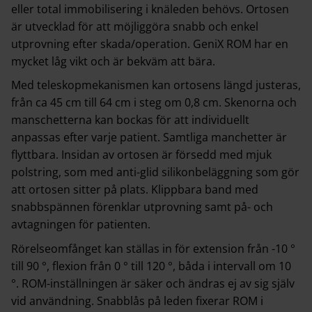
eller total immobilisering i knäleden behövs. Ortosen
är utvecklad för att möjliggöra snabb och enkel
utprovning efter skada/operation. GeniX ROM har en
mycket låg vikt och är bekväm att bära.
Med teleskopmekanismen kan ortosens längd justeras,
från ca 45 cm till 64 cm i steg om 0,8 cm. Skenorna och
manschetterna kan bockas för att individuellt
anpassas efter varje patient. Samtliga manchetter är
flyttbara. Insidan av ortosen är försedd med mjuk
polstring, som med anti-glid silikonbeläggning som gör
att ortosen sitter på plats. Klippbara band med
snabbspännen förenklar utprovning samt på- och
avtagningen för patienten.
Rörelseomfånget kan ställas in för extension från -10 °
till 90 °, flexion från 0 ° till 120 °, båda i intervall om 10
°. ROM-inställningen är säker och ändras ej av sig själv
vid användning. Snabblås på leden fixerar ROM i