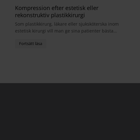
Kompression efter estetisk eller
rekonstruktiv plastikkirurgi
Som plastikkirurg, läkare eller sjuksköterska inom
estetisk kirurgi vill man ge sina patienter bästa
möjliga helhetsupplevelse. I samband med
operatio...