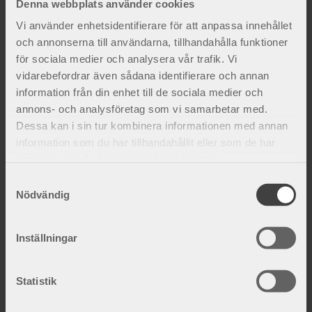
Denna webbplats använder cookies
Fakta och inspiration
Vi använder enhetsidentifierare för att anpassa innehållet
och annonserna till användarna, tillhandahålla funktioner
för sociala medier och analysera vår trafik. Vi
vidarebefordrar även sådana identifierare och annan
information från din enhet till de sociala medier och
annons- och analysföretag som vi samarbetar med.
Dessa kan i sin tur kombinera informationen med annan
information som du har tillhandahållit eller som de har
samlat in när du har använt deras tjänster.
S
Nödvändig
a
m
t
Inställningar
Orsaker till knäsmärta
y
Ett knäproblem uppkommer ofta i samband med
c
överbelastning eller skada. Inte sällan är det
k
Statistik
meniskerna, sidoledbanden eller främre korsband
e
som blir sk...