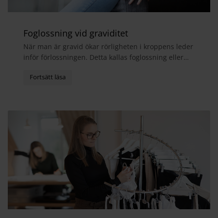
Foglossning vid graviditet
När man är gravid ökar rörligheten i kroppens leder
inför förlossningen. Detta kallas foglossning eller
bäckensmärta och medför ofta att man får ont i...