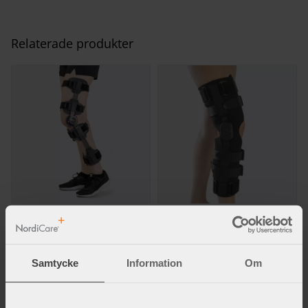
Relaterade produkter
TK ROM post-op knäortos
AiryROM Post-op knäskydd
Efter skada eller operation.
Stabiliserande knäskydd i
omlottmodell.
Samtycke
Information
Om