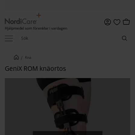
Meny
Kundv
Hjälpmedel som förenklar i vardagen
Favoriter
Knä
GeniX ROM knäortos