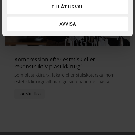
TILLÅT URVAL
AVVISA
Kompression efter estetisk eller
rekonstruktiv plastikkirurgi
Som plastikkirurg, läkare eller sjuksköterska inom
estetisk kirurgi vill man ge sina patienter bästa
möjliga helhetsupplevelse. I samband med
operatio...