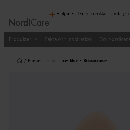
Hjälpmedel som förenklar i vardagen
Produkter
Fakta och inspiration
Om Nordicar
Bröstproteser och protes-bh:ar
Bröstproteser