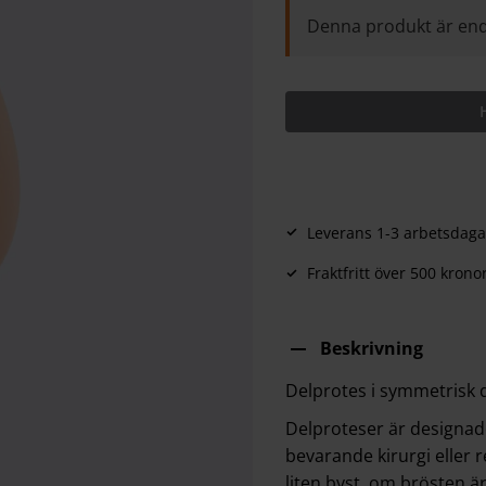
Denna produkt är end
Leverans 1-3 arbetsdaga
Fraktfritt över 500 krono
Beskrivning
Delprotes i symmetrisk d
Delproteser är designade
bevarande kirurgi eller r
liten byst, om brösten är