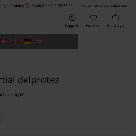
support_agent
Jobba hos oss
Kontakta oss
idig betalning
Kundtjänst 042-35 22 20
Logga in
Favoriter
Kundvagn
tial delprotes
us
I lager