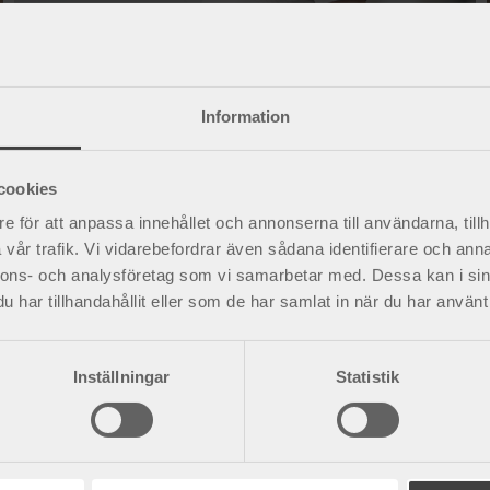
Information
cookies
e för att anpassa innehållet och annonserna till användarna, tillh
vår trafik. Vi vidarebefordrar även sådana identifierare och anna
nnons- och analysföretag som vi samarbetar med. Dessa kan i sin
har tillhandahållit eller som de har samlat in när du har använt 
Foglossning vid graviditet
När man är gravid ökar rörligheten i kroppens leder
inför förlossningen. Detta kallas foglossning eller
Inställningar
Statistik
bäckensmärta och medför ofta att man får ont i...