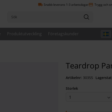
local_shipping
payment
Snabb leverans 1-3 arbetsdagar
Trygg och sm
e
Produktutveckling
Företagskunder
Teardrop Par
Artikelnr
303550801
Lagerstat
Storlek
1