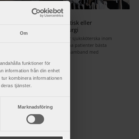
Kompression efter estetisk eller
rekonstruktiv plastikkirurgi
Om
Som plastikkirurg, läkare eller sjuksköterska inom
estetisk kirurgi vill man ge sina patienter bästa
möjliga helhetsupplevelse. I samband med
operatio...
andahålla funktioner för
n information från din enhet
 tur kombinera informationen
deras tjänster.
Marknadsföring