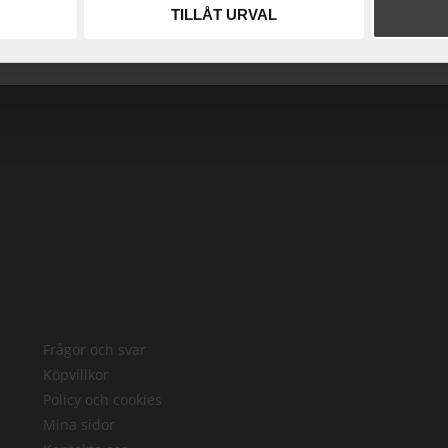
TILLÅT URVAL
Frågor och svar
Köpvillkor
Policy och cookies
Mina sidor