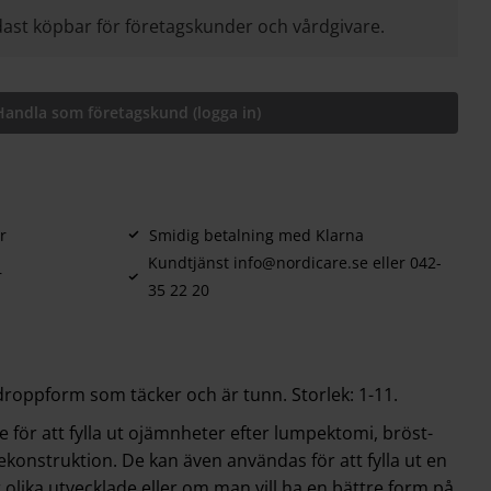
ast köpbar för företagskunder och vårdgivare.
Handla som företagskund (logga in)
r
Smidig betalning med Klarna
Kundtjänst info@nordicare.se eller 042-
r
35 22 20
roppform som täcker och är tunn. Storlek: 1-11.
 för att fylla ut ojämnheter efter lumpektomi, bröst-
ekonstruktion. De kan även användas för att fylla ut en
 olika utvecklade eller om man vill ha en bättre form på