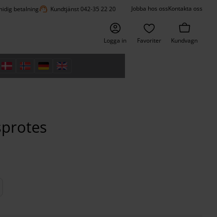
support_agent
Jobba hos oss
Kontakta oss
idig betalning
Kundtjänst 042-35 22 20
Logga in
Favoriter
Kundvagn
tsprotes