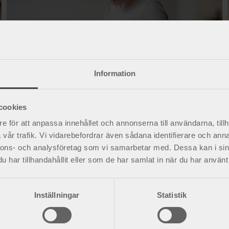
Information
cookies
e för att anpassa innehållet och annonserna till användarna, tillh
vår trafik. Vi vidarebefordrar även sådana identifierare och anna
nnons- och analysföretag som vi samarbetar med. Dessa kan i sin
har tillhandahållit eller som de har samlat in när du har använt 
Foglossning vid graviditet
Inställningar
Statistik
När man är gravid ökar rörligheten i kroppens leder
inför förlossningen. Detta kallas foglossning eller
bäckensmärta och medför ofta att man får ont i...