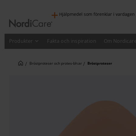
Hjälpmedel som förenklar i vardagen
Produkter
Fakta och inspiration
Om Nordicar
Bröstproteser och protes-bh:ar
Bröstproteser