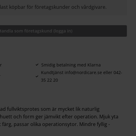
ast köpbar för företagskunder och vårdgivare.
Handla som företagskund (logga in)
r
Smidig betalning med Klarna
Kundtjänst info@nordicare.se eller 042-
r
35 22 20
ad fullviktsprotes som är mycket lik naturlig
lhuett och form ger jämvikt efter operation. Mjuk yta
ärg, passar olika operationsytor. Mindre fyllig -