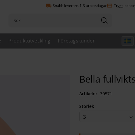
local_shipping
payment
Snabb leverans 1-3 arbetsdagar
Trygg och sm
e
Produktutveckling
Företagskunder
Bella fullvik
Artikelnr
305710803
Storlek
3