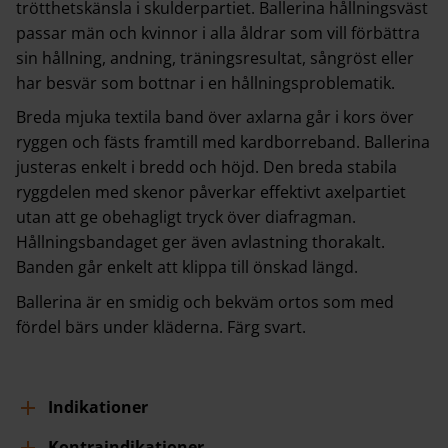
trötthetskänsla i skulderpartiet. Ballerina hållningsväst
passar män och kvinnor i alla åldrar som vill förbättra
sin hållning, andning, träningsresultat, sångröst eller
har besvär som bottnar i en hållningsproblematik.
Breda mjuka textila band över axlarna går i kors över
ryggen och fästs framtill med kardborreband. Ballerina
justeras enkelt i bredd och höjd. Den breda stabila
ryggdelen med skenor påverkar effektivt axelpartiet
utan att ge obehagligt tryck över diafragman.
Hållningsbandaget ger även avlastning thorakalt.
Banden går enkelt att klippa till önskad längd.
Ballerina är en smidig och bekväm ortos som med
fördel bärs under kläderna. Färg svart.
Indikationer
Kontraindikationer