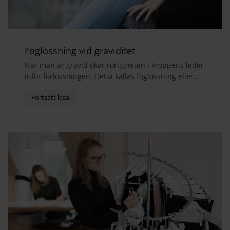
Foglossning vid graviditet
När man är gravid ökar rörligheten i kroppens leder
inför förlossningen. Detta kallas foglossning eller
bäckensmärta och medför ofta att man får ont i...