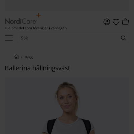
Meny
Kundv
Hjälpmedel som förenklar i vardagen
Favoriter
Rygg
Ballerina hållningsväst